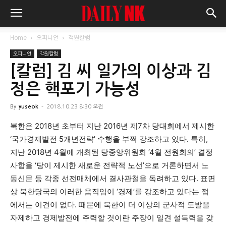
Home
오피니언
객원칼럼
오피니언
객원칼럼
[칼럼] 김 씨 일가의 이상과 김
정은 핵포기 가능성
By
yuseok
-
2018.10.23 8:30 오전
북한은 2018년 초부터 지난 2016년 제7차 당대회에서 제시한
‘국가경제발전 5개년전략’ 수행을 부쩍 강조하고 있다. 특히,
지난 2018년 4월에 개최된 당중앙위원회 ‘4월 전원회의’ 결정
사항을 ‘당이 제시한 새로운 전략적 노선’으로 거론하면서 노
동신문 등 각종 선전매체에서 결사관철을 독려하고 있다. 표면
상 북한당국의 이러한 움직임이 ‘경제’를 강조하고 있다는 점
에서는 이견이 없다. 때문에 북한이 더 이상의 군사적 도발을
자제하고 경제발전에 주력할 것이란 주장이 일견 설득력을 갖