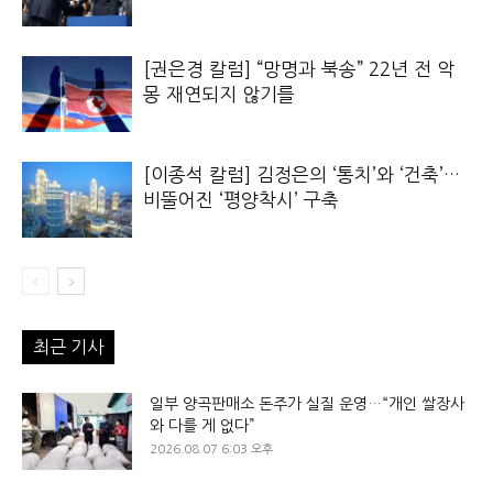
[권은경 칼럼] “망명과 북송” 22년 전 악
몽 재연되지 않기를
[이종석 칼럼] 김정은의 ‘통치’와 ‘건축’…
비뚤어진 ‘평양착시’ 구축
최근 기사
일부 양곡판매소 돈주가 실질 운영…“개인 쌀장사
와 다를 게 없다”
2026.08.07 6:03 오후