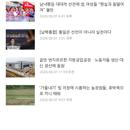
남녀평등 대대적 선전에 北 여성들 “현실과 동떨어
져” 불만
2026.08.07 4:01 오후
[남북통합] 통일은 선언이 아니라 실천이다
2026.08.07 2:01 오후
겉만 번지르르한 지방공업공장…노동자들 생산 대
신 광산에 동원
2026.08.07 11:59 오전
‘가을내기’ 빚 걱정에 시름하는 농장원들, 호박죽으
로 끼니 때워
2026.08.07 9:57 오전