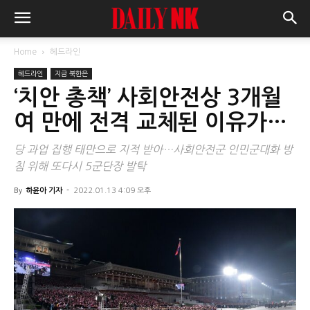
Home
헤드라인
헤드라인
지금 북한은
‘치안 총책’ 사회안전상 3개월
여 만에 전격 교체된 이유가…
당 과업 집행 태만으로 지적 받아…사회안전군 인민군대화 방
침 위해 또다시 5군단장 발탁
By
하윤아 기자
-
2022.01.13 4:09 오후