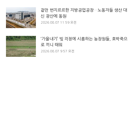
겉만 번지르르한 지방공업공장…노동자들 생산 대
신 광산에 동원
2026.08.07 11:59 오전
‘가을내기’ 빚 걱정에 시름하는 농장원들, 호박죽으
로 끼니 때워
2026.08.07 9:57 오전