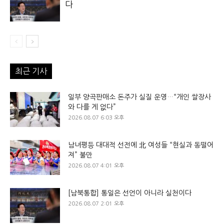
다
최근 기사
일부 양곡판매소 돈주가 실질 운영…“개인 쌀장사
와 다를 게 없다”
2026.08.07 6:03 오후
남녀평등 대대적 선전에 北 여성들 “현실과 동떨어
져” 불만
2026.08.07 4:01 오후
[남북통합] 통일은 선언이 아니라 실천이다
2026.08.07 2:01 오후