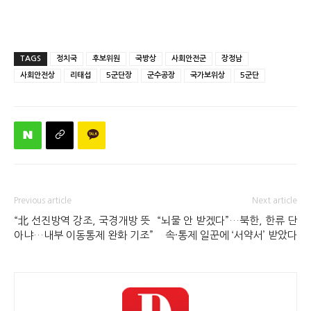
TAGS
정치국
후보위원
국방상
사회안전군
장정남
사회안전상
리태섭
5군단장
군수공장
국가보위상
5군단
Previous article
Next article
“北 선진방역 강조, 국경개방 뜻
“뇌물 안 받겠다”…북한, 한류 단
아냐…내부 이동통제 완화 기조”
속·통제 일꾼에 ‘서약서’ 받았다