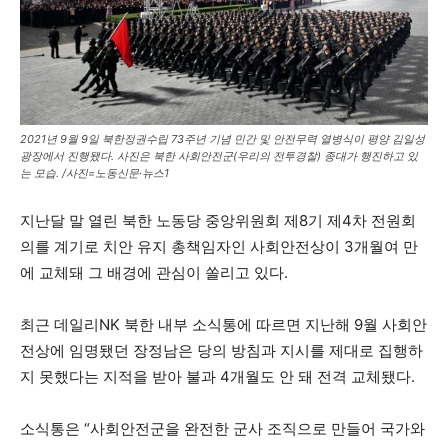
2021년 9월 9일 북한정권수립 73주년 기념 민간 및 안전무력 열병식이 평양 김일성
광장에서 진행됐다. 사진은 북한 사회안전군(우리의 전투경찰) 종대가 행진하고 있
는 모습. /사진=노동신문·뉴스1
지난달 말 열린 북한 노동당 중앙위원회 제8기 제4차 전원회
의를 계기로 치안 유지 총책임자인 사회안전상이 3개월여 만
에 교체돼 그 배경에 관심이 쏠리고 있다.
최근 데일리NK 북한 내부 소식통에 따르면 지난해 9월 사회안
전상에 임명됐던 장정남은 당의 방침과 지시를 제대로 집행하
지 못했다는 지적을 받아 불과 4개월도 안 돼 전격 교체됐다.
소식통은 “사회안전군을 완전한 군사 조직으로 만들어 국가와