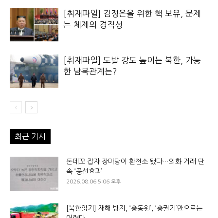
[취재파일] 김정은을 위한 핵 보유, 문제
는 체제의 경직성
[취재파일] 도발 강도 높이는 북한, 가능
한 남북관계는?
최근 기사
돈데꼬 잡자 장마당이 환전소 됐다…외화 거래 단
속 ‘풍선효과’
2026.08.06 5:06 오후
[북한읽기] 재해 방지, ‘총동원’, ‘총궐기’만으로는