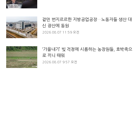
겉만 번지르르한 지방공업공장…노동자들 생산 대
신 광산에 동원
2026.08.07 11:59 오전
‘가을내기’ 빚 걱정에 시름하는 농장원들, 호박죽으
로 끼니 때워
2026.08.07 9:57 오전