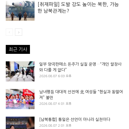
[취재파일] 도발 강도 높이는 북한, 가능
한 남북관계는?
최근 기사
일부 양곡판매소 돈주가 실질 운영…“개인 쌀장사
와 다를 게 없다”
2026.08.07 6:03 오후
남녀평등 대대적 선전에 北 여성들 “현실과 동떨어
져” 불만
2026.08.07 4:01 오후
[남북통합] 통일은 선언이 아니라 실천이다
2026.08.07 2:01 오후