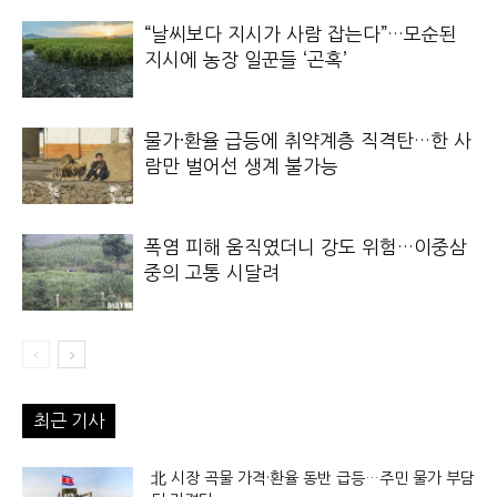
“날씨보다 지시가 사람 잡는다”…모순된
지시에 농장 일꾼들 ‘곤혹’
물가·환율 급등에 취약계층 직격탄…한 사
람만 벌어선 생계 불가능
폭염 피해 움직였더니 강도 위험…이중삼
중의 고통 시달려
최근 기사
北 시장 곡물 가격·환율 동반 급등…주민 물가 부담