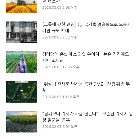
더 커졌다
2026.08.05 5:08 오후
[그물에 갇힌 인권] 北, 국가별 맞춤형으로 노동자
파견 규모 확대
2026.08.05 2:52 오후
장마당에 온실 채소·과일 쏟아져…높은 가격에도
제때 소비돼
2026.08.05 12:35 오후
[위성+] 요새로 변하는 북한 DMZ…산림 훼손 뚜
렷
2026.08.05 10:18 오전
“날씨보다 지시가 사람 잡는다”…모순된 지시에 농
장 일꾼들 ‘곤혹’
2026.08.05 8:01 오전