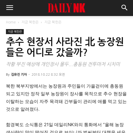
Home
지금 북한은
지금 북한은
지금 북한은
추수 현장서 사라진 北 농장원
들은 어디로 갔을까?
작황 부진 예상에 개인장사 몰두...총동원 전투마저 시치미
By
김유진 기자
-
2018.10.22 8:32 오전
북한 북부지방에서는 농장원과 주민들이 가을걷이에 총동원
되고 있지만 정작 일부 농장원이 장사를 목적으로 추수 현장을
이탈하는 모습이 자주 목격돼 간부들이 관리에 애를 먹고 있는
것으로 알려졌다.
함경북도 소식통은 21일 데일리NK와의 통화에서 “올해 농장
생산량이 많이 떨어질 것으로 보이니까 벌써부터 대책을 세우