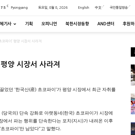
C
27.5
Pyongyang
토요일, 8월 8, 2026
English
中文
국민통일방송
체기사
기획
오피니언
북한시장동향
AND센터
후원하
초코파이’ 평양 시장서 사라져
 평양 시장서 사라져
끌었던 ‘한국산(産) 초코파이’가 평양 시장에서 최근 자취를
 (당국의) 단속 강화로 아랫동네(한국) 초코파이가 시장에
시장에서 파는 행위를 단속한다는 포치(지시)가 내려온 이후
‘초코파이’만 남았다”고 말했다.