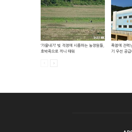
‘가을내기’ 빚 걱정에 시름하는 농장원들,
폭염에 전력난
호박죽으로 끼니 때워
기 우선 공급