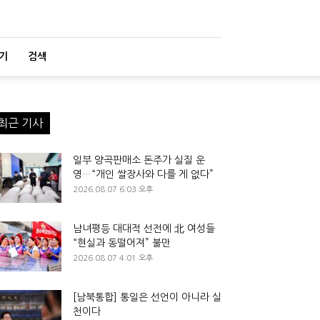
기
검색
최근 기사
일부 양곡판매소 돈주가 실질 운
영…“개인 쌀장사와 다를 게 없다”
2026.08.07 6:03 오후
남녀평등 대대적 선전에 北 여성들
“현실과 동떨어져” 불만
2026.08.07 4:01 오후
[남북통합] 통일은 선언이 아니라 실
천이다