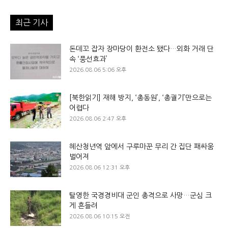
최근 기사
돈데꼬 잡자 장마당이 환전소 됐다…외화 거래 단
속 ‘풍선효과’
2026.08.06 5:06 오후
[북한읽기] 재해 방지, ‘총동원’, ‘총궐기’만으로는
어렵다
2026.08.06 2:47 오후
혜산청년역 앞에서 구루마꾼 무리 간 집단 패싸움
벌어져
2026.08.06 12:31 오후
탈영한 국경경비대 군인 총격으로 사망…군심 크
게 흔들려
2026.08.06 10:15 오전