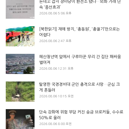
돈데꼬 잡자 장마당이 환전소 됐다…외화 거래 단
속 ‘풍선효과’
2026.08.06 5:06 오후
[북한읽기] 재해 방지, ‘총동원’, ‘총궐기’만으로는
어렵다
2026.08.06 2:47 오후
혜산청년역 앞에서 구루마꾼 무리 간 집단 패싸움
벌어져
2026.08.06 12:31 오후
탈영한 국경경비대 군인 총격으로 사망…군심 크
게 흔들려
2026.08.06 10:15 오전
단속 강화에 위험 부담 커진 송금 브로커들, 수수료
50%로 올려
2026.08.06 8:00 오전