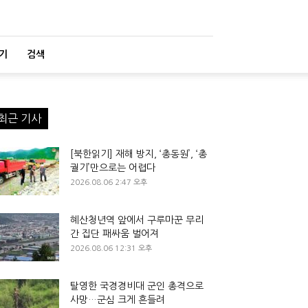
기
검색
최근 기사
[북한읽기] 재해 방지, ‘총동원’, ‘총
궐기’만으로는 어렵다
2026.08.06 2:47 오후
혜산청년역 앞에서 구루마꾼 무리
간 집단 패싸움 벌어져
2026.08.06 12:31 오후
탈영한 국경경비대 군인 총격으로
사망…군심 크게 흔들려