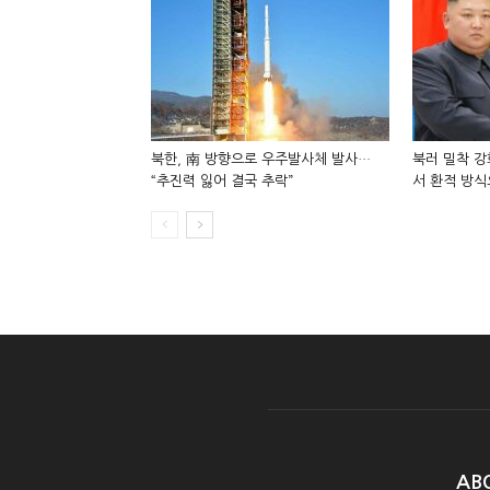
북한, 南 방향으로 우주발사체 발사…
북러 밀착 강
“추진력 잃어 결국 추락”
서 환적 방식
AB