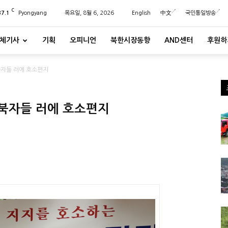
C
37.1
Pyongyang
목요일, 8월 6, 2026
English
中文
국민통일방송
체기사
기획
오피니언
북한시장동향
AND센터
후원하
북자들 러에 호소편지
탈북자들 러에 호소편지