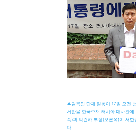
▲탈북인 단체 일동이 17일 오전
서한을 한국주재 러시아 대사관에 
쪽)과 박건하 부장(오른쪽)이 서한
다. 김