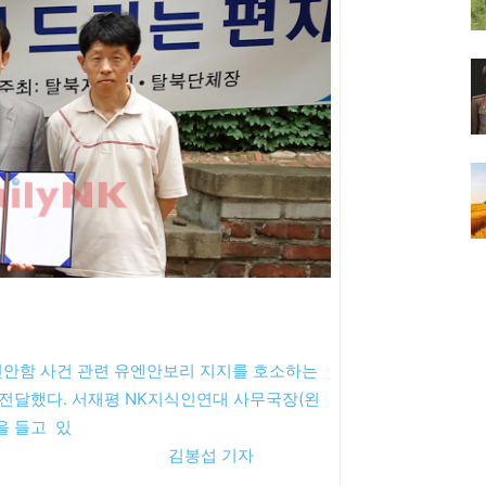
 천안함 사건 관련 유엔안보리 지지를 호소하는
전달했다. 서재평 NK지식인연대 사무국장(왼
을 들고 있
봉섭 기자