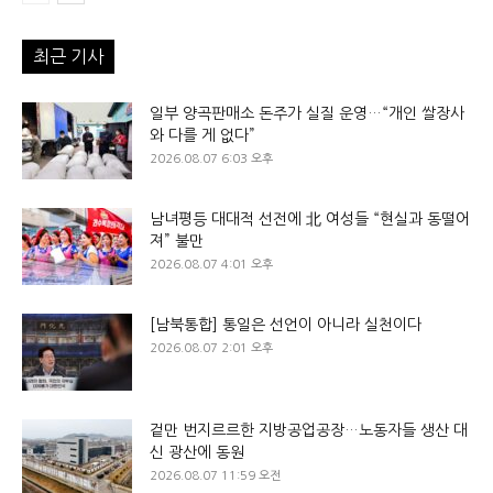
최근 기사
일부 양곡판매소 돈주가 실질 운영…“개인 쌀장사
와 다를 게 없다”
2026.08.07 6:03 오후
남녀평등 대대적 선전에 北 여성들 “현실과 동떨어
져” 불만
2026.08.07 4:01 오후
[남북통합] 통일은 선언이 아니라 실천이다
2026.08.07 2:01 오후
겉만 번지르르한 지방공업공장…노동자들 생산 대
신 광산에 동원
2026.08.07 11:59 오전