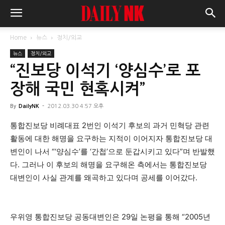
Home
뉴스
정치/외교
뉴스
정치/외교
“진보당 이석기 ‘양심수’로 포
장해 국민 현혹시켜”
By
DailyNK
-
2012.03.30 4:57 오후
통합진보당 비례대표 2번인 이석기 후보의 과거 민혁당 관련
활동에 대한 해명을 요구하는 지적이 이어지자 통합진보당 대
변인이 나서 “‘양심수’를 ‘간첩’으로 둔갑시키고 있다”며 반발했
다. 그러나 이 후보의 해명을 요구해온 측에서는 통합진보당
대변인이 사실 관계를 왜곡하고 있다며 공세를 이어갔다.
우위영 통합진보당 공동대변인은 29일 논평을 통해 “2005년