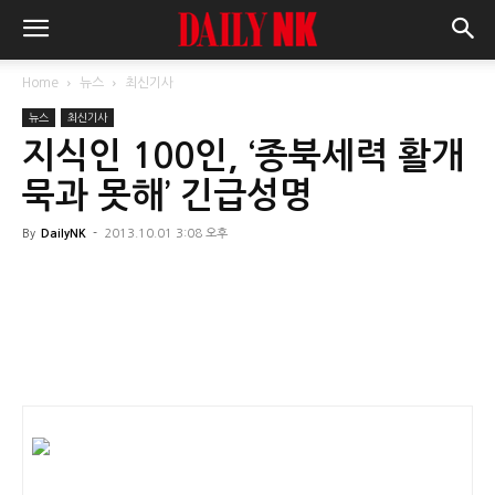
Home
뉴스
최신기사
뉴스
최신기사
지식인 100인, ‘종북세력 활개
묵과 못해’ 긴급성명
By
DailyNK
-
2013.10.01 3:08 오후