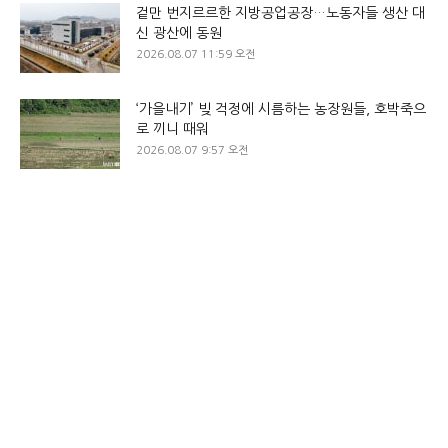
겉만 번지르르한 지방공업공장…노동자들 생산 대
신 광산에 동원
2026.08.07 11:59 오전
‘가을내기’ 빚 걱정에 시름하는 농장원들, 호박죽으
로 끼니 때워
2026.08.07 9:57 오전