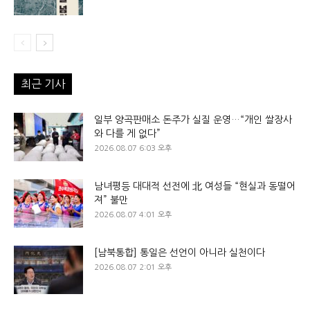
최근 기사
일부 양곡판매소 돈주가 실질 운영…“개인 쌀장사
와 다를 게 없다”
2026.08.07 6:03 오후
남녀평등 대대적 선전에 北 여성들 “현실과 동떨어
져” 불만
2026.08.07 4:01 오후
[남북통합] 통일은 선언이 아니라 실천이다
2026.08.07 2:01 오후