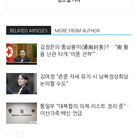
김소열 기자
RELATED ARTICLES
MORE FROM AUTHOR
김정은의 통남봉미(通南封美)?… “南 활
용 난관 타개 ‘이중 전략'”
김여정 “존중 자세 유지 시 남북정상회담
논의할 수도”
통일부 “대북협의 의제 리스트 정리 중”…
이산가족·백신 언급