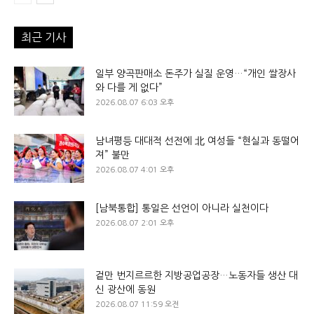
최근 기사
일부 양곡판매소 돈주가 실질 운영…“개인 쌀장사
와 다를 게 없다”
2026.08.07 6:03 오후
남녀평등 대대적 선전에 北 여성들 “현실과 동떨어
져” 불만
2026.08.07 4:01 오후
[남북통합] 통일은 선언이 아니라 실천이다
2026.08.07 2:01 오후
겉만 번지르르한 지방공업공장…노동자들 생산 대
신 광산에 동원
2026.08.07 11:59 오전