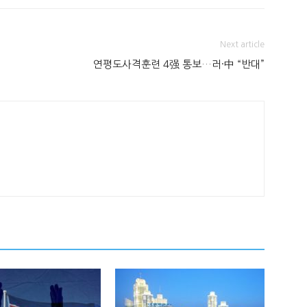
Next article
연평도사격훈련 4强 통보…러·中 “반대”