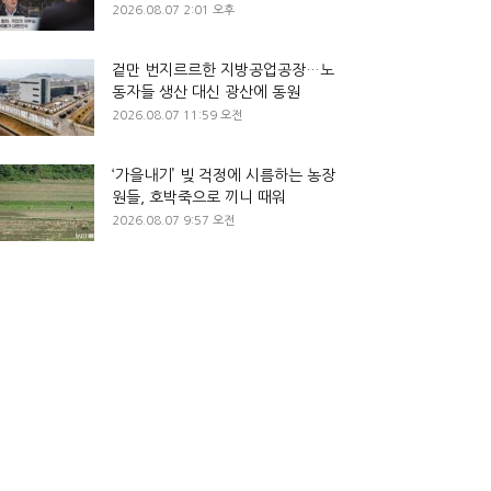
2026.08.07 2:01 오후
겉만 번지르르한 지방공업공장…노
동자들 생산 대신 광산에 동원
2026.08.07 11:59 오전
‘가을내기’ 빚 걱정에 시름하는 농장
원들, 호박죽으로 끼니 때워
2026.08.07 9:57 오전