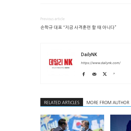
Previous article
손학규 대표 “지금 사격훈련 할 때 아니다”
DailyNK
https://www.dailynk.com/
RELATED ARTICLES
MORE FROM AUTHOR