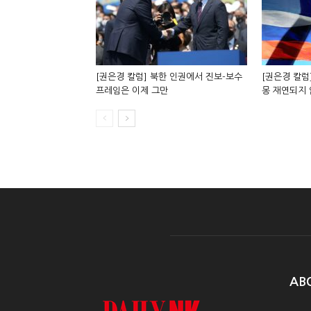
[권은경 칼럼] 북한 인권에서 진보-보수
[권은경 칼럼]
프레임은 이제 그만
몽 재연되지
AB