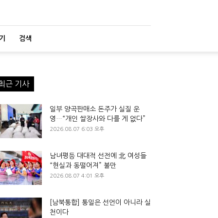
기
검색
최근 기사
일부 양곡판매소 돈주가 실질 운
영…“개인 쌀장사와 다를 게 없다”
2026.08.07 6:03 오후
남녀평등 대대적 선전에 北 여성들
“현실과 동떨어져” 불만
2026.08.07 4:01 오후
[남북통합] 통일은 선언이 아니라 실
천이다