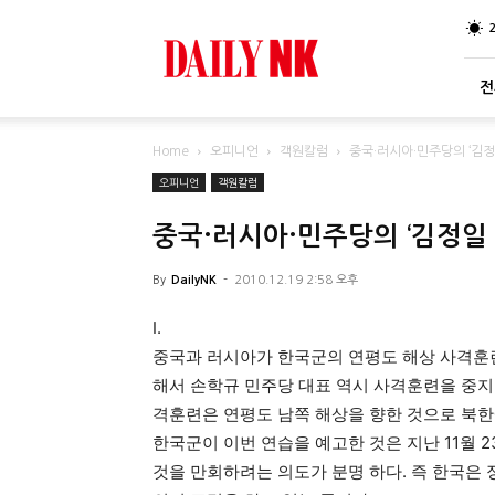
DailyNK
전
Home
오피니언
객원칼럼
중국·러시아·민주당의 ‘김정
오피니언
객원칼럼
중국·러시아·민주당의 ‘김정일 
By
DailyNK
-
2010.12.19 2:58 오후
I.
중국과 러시아가 한국군의 연평도 해상 사격훈련
해서 손학규 민주당 대표 역시 사격훈련을 중지
격훈련은 연평도 남쪽 해상을 향한 것으로 북한
한국군이 이번 연습을 예고한 것은 지난 11월 
것을 만회하려는 의도가 분명 하다. 즉 한국은