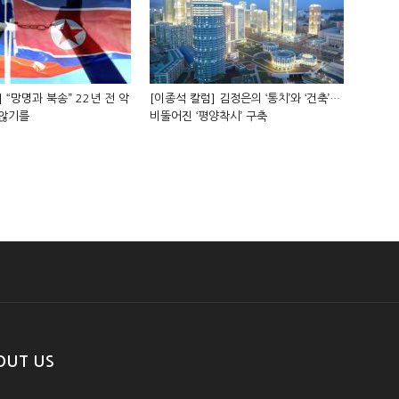
 “망명과 북송” 22년 전 악
[이종석 칼럼] 김정은의 ‘통치’와 ‘건축’…
 않기를
비뚤어진 ‘평양착시’ 구축
OUT US