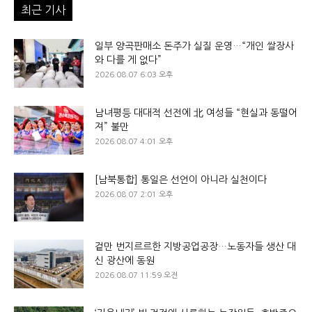
최근 기사
일부 양곡판매소 돈주가 실질 운영…“개인 쌀장사
와 다를 게 없다”
2026.08.07 6:03 오후
남녀평등 대대적 선전에 北 여성들 “현실과 동떨어
져” 불만
2026.08.07 4:01 오후
[남북통합] 통일은 선언이 아니라 실천이다
2026.08.07 2:01 오후
겉만 번지르르한 지방공업공장…노동자들 생산 대
신 광산에 동원
2026.08.07 11:59 오전