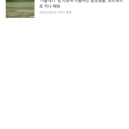
‘가을내기’ 빚 걱정에 시름하는 농장원들, 호박죽으
로 끼니 때워
2026.08.07 9:57 오전