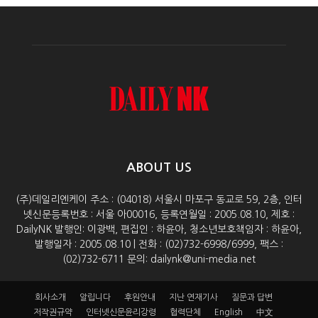
ABOUT US
(주)데일리엔케이 주소 : (04018) 서울시 마포구 동교로 59, 2층, 인터
넷신문등록번호 : 서울 아00016, 등록연월일 : 2005.08.10, 제호 :
DailyNK 발행인: 이광백, 편집인 : 하윤아, 청소년보호책임자 : 하윤아,
발행일자 : 2005.08.10 | 전화 : (02)732-6998/6999, 팩스 :
(02)732-6711 문의: dailynk@uni-media.net
회사소개
알립니다
후원안내
지난 연재기사
질문과 답변
저작권규약
인터넷신문윤리강령
협력단체
English
中文