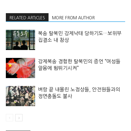
RELATED ARTICLES
MORE FROM AUTHOR
북송 탈북민 강제낙태 당하기도…보위부
집결소 내 참상
강제북송 경험한 탈북민의 증언 “여성들
알몸에 뜀뛰기시켜”
벼랑 끝 내몰린 노점상들, 안전원들과의
정면충돌도 불사