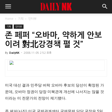
Home
기획
인터뷰
기획
인터뷰
존 페퍼 “오바마, 약하게 안보
이려 對北강경책 펼 것”
By
DailyNK
-
2008.11.05 2:52 오후
미국 대선 결과 민주당 버락 오바마 후보의 당선이 확정된 가
운데, 오바마 정권이 당장 미북관계 개선에 나서지는 않을 것
이라는 미 전문가의 전망이 제기됐다.
존 페퍼(사진) 미국 국제관계센터 국제문제 담당 국장은 5일