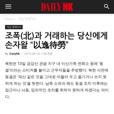
Home
지난 연재기사
지난 연재기사
조폭(北)과 거래하는 당신에게
손자왈 “以逸待勞”
By
DailyNK
-
2010.04.14 1:00 오후
북한은 13일 금강산 관광 지구 내 이산가족 면회소 등에 ‘동
결’이라는 스티커를 붙이고 근무자들을 추방했다. 북한 사전에
동결은 ‘재산 같은 것을 그대로 머물러 두고 옮기거나 쓰지 못
하게 하는 것’을 뜻한다. 남측 소유라 해도 동결 조치 이후에는
접근이나 사용, 임의적인 조치를 취하지 못하게 하겠다는 의미
다.