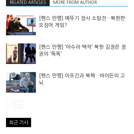
RELATED ARTICLES
MORE FROM AUTHOR
[펜스 만평] 메뚜기 장사 소탕전…북한판
오징어 게임?
[펜스 만평] ‘아수라 백작’ 북한 김정은 정
권의 ‘똑똑’
[펜스 만평] 아프간과 북핵…바이든의 고
뇌
최근 기사