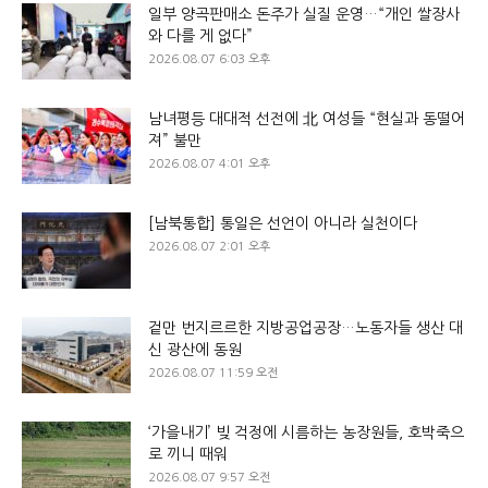
일부 양곡판매소 돈주가 실질 운영…“개인 쌀장사
와 다를 게 없다”
2026.08.07 6:03 오후
남녀평등 대대적 선전에 北 여성들 “현실과 동떨어
져” 불만
2026.08.07 4:01 오후
[남북통합] 통일은 선언이 아니라 실천이다
2026.08.07 2:01 오후
겉만 번지르르한 지방공업공장…노동자들 생산 대
신 광산에 동원
2026.08.07 11:59 오전
‘가을내기’ 빚 걱정에 시름하는 농장원들, 호박죽으
로 끼니 때워
2026.08.07 9:57 오전