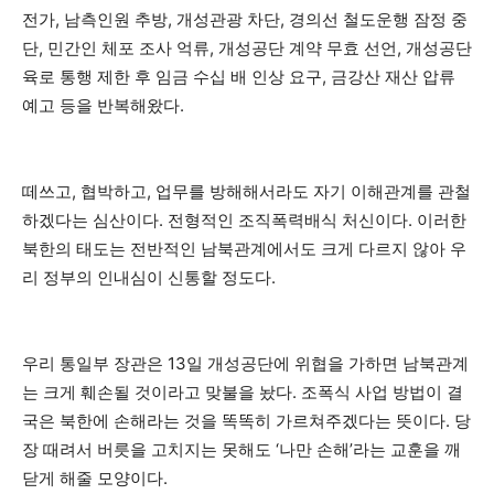
전가, 남측인원 추방, 개성관광 차단, 경의선 철도운행 잠정 중
단, 민간인 체포 조사 억류, 개성공단 계약 무효 선언, 개성공단
육로 통행 제한 후 임금 수십 배 인상 요구, 금강산 재산 압류
예고 등을 반복해왔다.
떼쓰고, 협박하고, 업무를 방해해서라도 자기 이해관계를 관철
하겠다는 심산이다. 전형적인 조직폭력배식 처신이다. 이러한
북한의 태도는 전반적인 남북관계에서도 크게 다르지 않아 우
리 정부의 인내심이 신통할 정도다.
우리 통일부 장관은 13일 개성공단에 위협을 가하면 남북관계
는 크게 훼손될 것이라고 맞불을 놨다. 조폭식 사업 방법이 결
국은 북한에 손해라는 것을 똑똑히 가르쳐주겠다는 뜻이다. 당
장 때려서 버릇을 고치지는 못해도 ‘나만 손해’라는 교훈을 깨
닫게 해줄 모양이다.