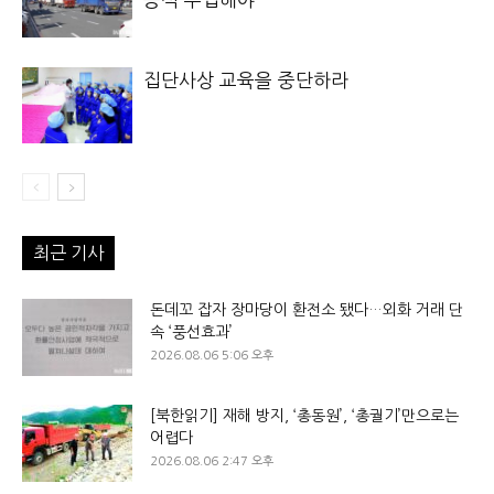
집단사상 교육을 중단하라
최근 기사
돈데꼬 잡자 장마당이 환전소 됐다…외화 거래 단
속 ‘풍선효과’
2026.08.06 5:06 오후
[북한읽기] 재해 방지, ‘총동원’, ‘총궐기’만으로는
어렵다
2026.08.06 2:47 오후