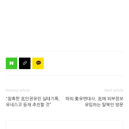
Previous article
Next article
“참혹한 北인권유린 실태기록,
파워 美유엔대사, 北에 외부정보
유네스코 등재 추진할 것”
유입하는 탈북민 방문