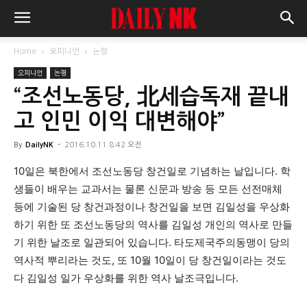
Home
오피니언
논평
오피니언
논평
“조선노동당, 北세습독재 끝내
고 인민 이익 대변해야”
By
DailyNK
-
2016.10.11 8:42 오전
10일은 북한에서 조선노동당 창건일로 기념하는 날입니다. 학
생들이 배우는 교과서는 물론 신문과 방송 등 모든 선전매체
등에 기술된 당 창건과정이나 창건일을 보면 김일성을 우상화
하기 위한 또 조선노동당의 역사를 김일성 개인의 역사로 만들
기 위한 날조로 일관되어 있습니다. 타도제국주의동맹이 당의
역사적 뿌리라는 것도, 또 10월 10일이 당 창건일이라는 것도
다 김일성 일가 우상화를 위한 역사 날조극입니다.