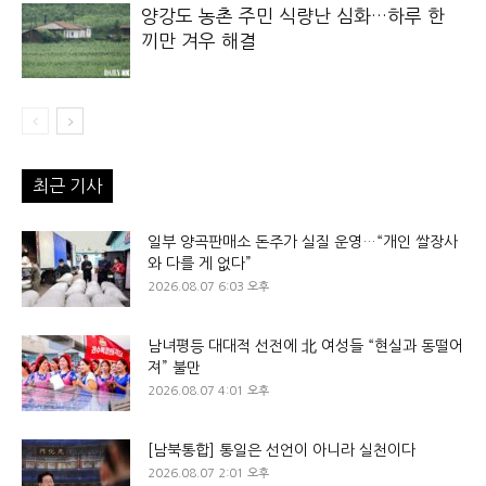
양강도 농촌 주민 식량난 심화…하루 한
끼만 겨우 해결
최근 기사
일부 양곡판매소 돈주가 실질 운영…“개인 쌀장사
와 다를 게 없다”
2026.08.07 6:03 오후
남녀평등 대대적 선전에 北 여성들 “현실과 동떨어
져” 불만
2026.08.07 4:01 오후
[남북통합] 통일은 선언이 아니라 실천이다
2026.08.07 2:01 오후