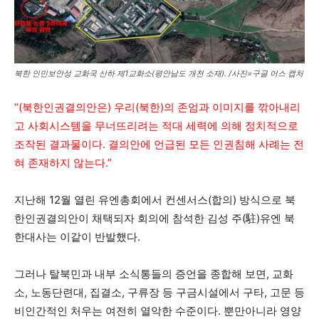
북한 인민보안성 교화국 산하 제1교화소(평안남도 개천 소재). /사진=구글 어스 캡처
“(북한인권결의안은) 우리(북한)의 존엄과 이미지를 깎아내리
고 사회시스템을 무너뜨리려는 적대 세력에 의해 정치적으로
조작된 결과물이다. 결의안에 언급된 모든 인권침해 사례는 전
혀 존재하지 않는다.”
지난해 12월 열린 유엔총회에서 컨센서스(합의) 방식으로 북
한인권결의안이 채택되자 회의에 참석한 김성 주(駐)유엔 북
한대사는 이같이 반발했다.
그러나 탈북민과 내부 소식통들의 증언을 종합해 보면, 교화
소, 노동단련대, 집결소, 구류장 등 구금시설에서 구타, 고문 등
비인간적인 처우는 여전히 열악한 수준이다. 뿐만아니라 영양