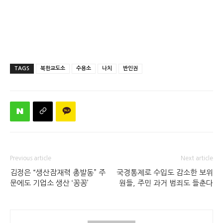
TAGS
북한교도소
수용소
나치
반인권
Previous article
Next article
김정은 “생산잠재력 총발동” 주
국경통제로 수입도 감소한 보위
문에도 기업소 생산 ‘꽁꽁’
원들, 주민 과거 범죄도 들춘다