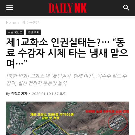
Home
지금 북한은
지금 북한은
북한 비화
제1교화소 인권실태는?… “동
료 수감자 시체 타는 냄새 맡으
며…”
[북한 비화] 교화소 내 '反인권적' 행태 여전...옥수수 절도 수
감자, 실신 전까지 운동장 돌아
By
김정윤 기자
-
2020.01.10 1:57 오후