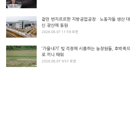
겉만 번지르르한 지방공업공장…노동자들 생산 대
신 광산에 동원
2026.08.07 11:59 오전
‘가을내기’ 빚 걱정에 시름하는 농장원들, 호박죽으
로 끼니 때워
2026.08.07 9:57 오전