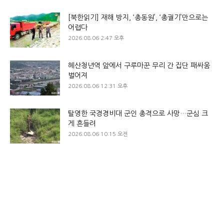
[북한읽기] 재해 방지, ‘총동원’, ‘총궐기’만으로는
어렵다
2026.08.06 2:47 오후
혜산청년역 앞에서 구루마꾼 무리 간 집단 패싸움
벌어져
2026.08.06 12:31 오후
탈영한 국경경비대 군인 총격으로 사망…군심 크
게 흔들려
2026.08.06 10:15 오전