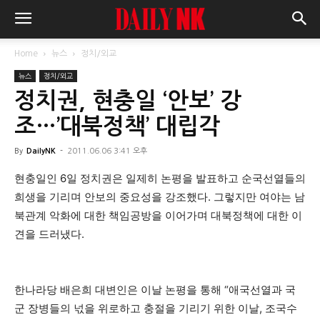
Home
뉴스
정치/외교
뉴스
정치/외교
정치권, 현충일 ‘안보’ 강
조…’대북정책’ 대립각
By
DailyNK
-
2011.06.06 3:41 오후
현충일인 6일 정치권은 일제히 논평을 발표하고 순국선열들의
희생을 기리며 안보의 중요성을 강조했다. 그렇지만 여야는 남
북관계 악화에 대한 책임공방을 이어가며 대북정책에 대한 이
견을 드러냈다.
한나라당 배은희 대변인은 이날 논평을 통해 “애국선열과 국
군 장병들의 넋을 위로하고 충절을 기리기 위한 이날, 조국수