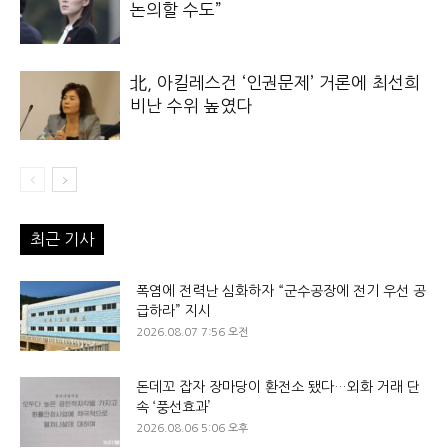
논의할 수도”
北, 아킬레스건 ‘인권문제’ 거론에 최선희
비난 수위 높였다
최근 기사
폭염에 전력난 심화하자 “군수공장에 전기 우선 공
급하라” 지시
2026.08.07 7:56 오전
돈데꼬 잡자 장마당이 환전소 됐다…외화 거래 단
속 ‘풍선효과’
2026.08.06 5:06 오후