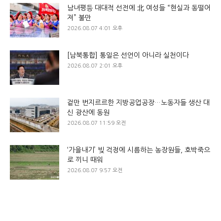
남녀평등 대대적 선전에 北 여성들 “현실과 동떨어
져” 불만
2026.08.07 4:01 오후
[남북통합] 통일은 선언이 아니라 실천이다
2026.08.07 2:01 오후
겉만 번지르르한 지방공업공장…노동자들 생산 대
신 광산에 동원
2026.08.07 11:59 오전
‘가을내기’ 빚 걱정에 시름하는 농장원들, 호박죽으
로 끼니 때워
2026.08.07 9:57 오전