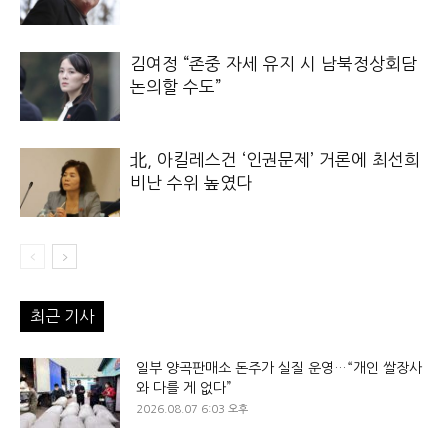
김여정 “존중 자세 유지 시 남북정상회담
논의할 수도”
北, 아킬레스건 ‘인권문제’ 거론에 최선희
비난 수위 높였다
최근 기사
일부 양곡판매소 돈주가 실질 운영…“개인 쌀장사
와 다를 게 없다”
2026.08.07 6:03 오후