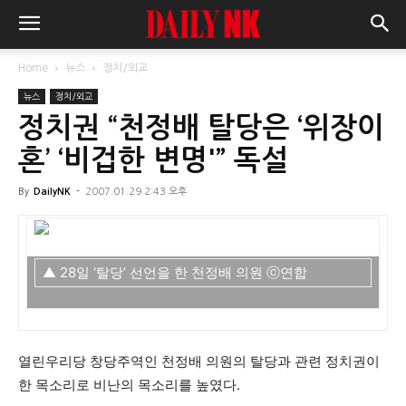
Home
뉴스
정치/외교
뉴스
정치/외교
정치권 “천정배 탈당은 ‘위장이
혼’ ‘비겁한 변명'” 독설
By
DailyNK
-
2007.01.29 2:43 오후
▲ 28일 ‘탈당’ 선언을 한 천정배 의원 ⓒ연합
열린우리당 창당주역인 천정배 의원의 탈당과 관련 정치권이
한 목소리로 비난의 목소리를 높였다.