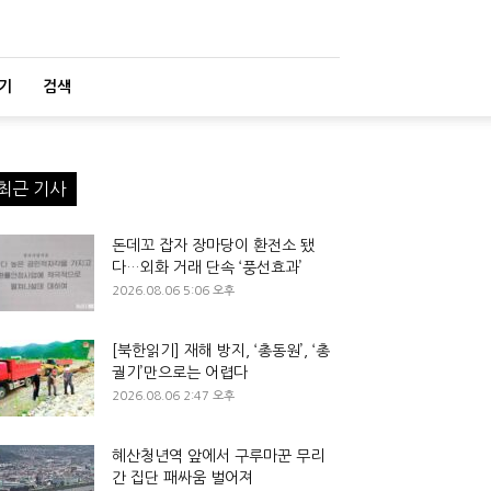
기
검색
최근 기사
돈데꼬 잡자 장마당이 환전소 됐
다…외화 거래 단속 ‘풍선효과’
2026.08.06 5:06 오후
[북한읽기] 재해 방지, ‘총동원’, ‘총
궐기’만으로는 어렵다
2026.08.06 2:47 오후
혜산청년역 앞에서 구루마꾼 무리
간 집단 패싸움 벌어져