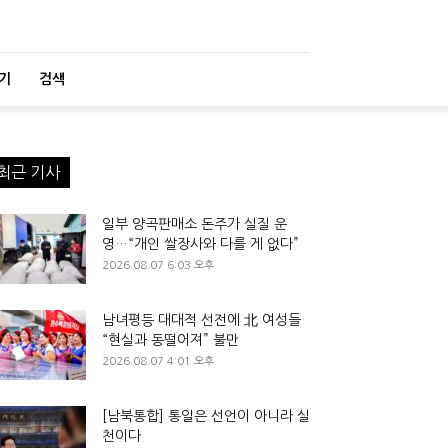
기
검색
최근 기사
일부 양곡판매소 돈주가 실질 운
영…“개인 쌀장사와 다를 게 없다”
2026.08.07 6:03 오후
남녀평등 대대적 선전에 北 여성들
“현실과 동떨어져” 불만
2026.08.07 4:01 오후
[남북통합] 통일은 선언이 아니라 실
천이다