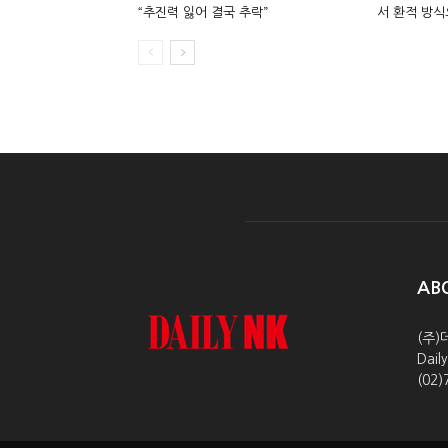
“추진력 잃어 결국 추락”
서 환적 방식
AB
(주)
Dai
(02)