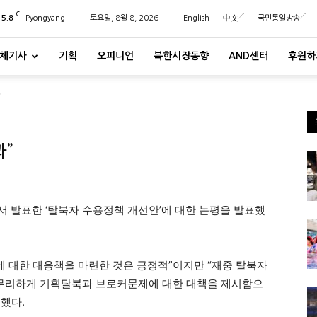
C
25.8
Pyongyang
토요일, 8월 8, 2026
English
中文
국민통일방송
체기사
기획
오피니언
북한시장동향
AND센터
후원하
”
과”
 발표한 ‘탈북자 수용정책 개선안’에 대한 논평을 발표했
 대한 대응책을 마련한 것은 긍정적”이지만 “재중 탈북자
 무리하게 기획탈북과 브로커문제에 대한 대책을 제시함으
했다.