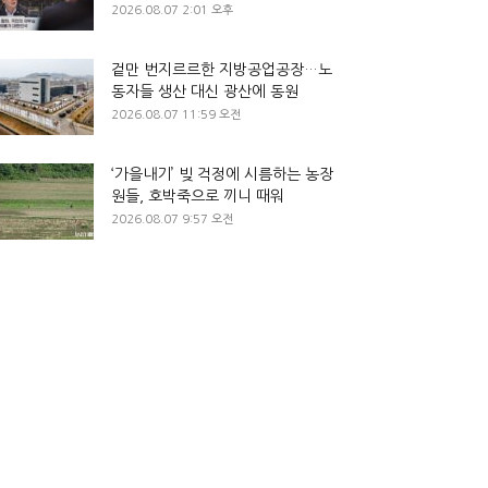
2026.08.07 2:01 오후
겉만 번지르르한 지방공업공장…노
동자들 생산 대신 광산에 동원
2026.08.07 11:59 오전
‘가을내기’ 빚 걱정에 시름하는 농장
원들, 호박죽으로 끼니 때워
2026.08.07 9:57 오전