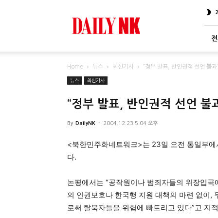
DailyNK
전
Home
뉴스
최신기사
“정부 발표, 반인권적 선언 불과
뉴스
최신기사
“정부 발표, 반인권적 선언 불
By
DailyNK
-
2004.12.23 5:04 오후
<북한민주화네트워크>는 23일 오전 통일부에서
다.
논평에서는 “공작원이나 범죄자들의 위장입국에
의 인권보호나 한국행 지원 대책의 마련 없이,
로써 탈북자들을 위험에 빠트리고 있다”고 지적