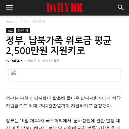
Home
뉴스
최신기사
뉴스
최신기사
정부, 납북가족 위로금 평균
2,500만원 지원키로
By
DailyNK
-
2007.10.16 3:32 오후
정부는 북한에 납북됐다 탈출해 돌아온 납북귀환자에게 정착
지원금으로 최대 2억4천만원까지 지급하기로 결정했다.
정부는 16일 제44차 국무회의에서 ‘군사정전에 관한 협정 체
결 이후 납북피해자의 보상 및 지원에 관한 법률’ 시행령을 의