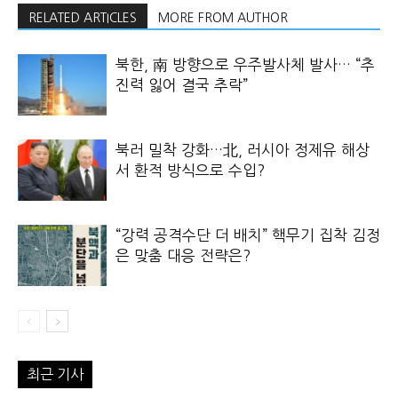
RELATED ARTICLES
MORE FROM AUTHOR
북한, 南 방향으로 우주발사체 발사… “추
진력 잃어 결국 추락”
북러 밀착 강화…北, 러시아 정제유 해상
서 환적 방식으로 수입?
“강력 공격수단 더 배치” 핵무기 집착 김정
은 맞춤 대응 전략은?
최근 기사