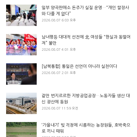
일부 양곡판매소 돈주가 실질 운영…“개인 쌀장사
와 다를 게 없다”
2026.08.07 6:03 오후
남녀평등 대대적 선전에 北 여성들 “현실과 동떨어
져” 불만
2026.08.07 4:01 오후
[남북통합] 통일은 선언이 아니라 실천이다
2026.08.07 2:01 오후
겉만 번지르르한 지방공업공장…노동자들 생산 대
신 광산에 동원
2026.08.07 11:59 오전
‘가을내기’ 빚 걱정에 시름하는 농장원들, 호박죽으
로 끼니 때워