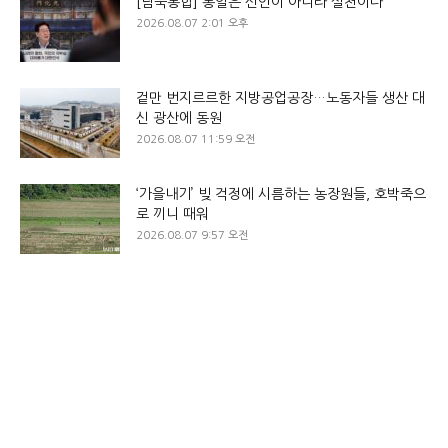
[남북통합] 통일은 선언이 아니라 실천이다
2026.08.07 2:01 오후
겉만 번지르르한 지방공업공장…노동자들 생산 대
신 광산에 동원
2026.08.07 11:59 오전
‘가을내기’ 빚 걱정에 시름하는 농장원들, 호박죽으
로 끼니 때워
2026.08.07 9:57 오전