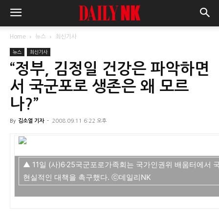
Home
뉴스
최신기사
뉴스
최신기사
“정부, 김정일 건강은 파악하면
서 국군포로 생존은 왜 모르
나?”
By
김소열 기자
-
2008.09.11 6:22 오후
▲ 11일 (사)6·25국군포로가족회는 국가인권위 배움터에서
현실적인 대책을 촉구했다. ⓒ데일리NK