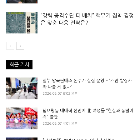
“강력 공격수단 더 배치” 핵무기 집착 김정
은 맞춤 대응 전략은?
최근 기사
일부 양곡판매소 돈주가 실질 운영…“개인 쌀장사
와 다를 게 없다”
2026.08.07 6:03 오후
남녀평등 대대적 선전에 北 여성들 “현실과 동떨어
져” 불만
2026.08.07 4:01 오후