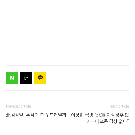
Previous article
Next article
北김정일, 추석때 모습 드러낼까
이상희 국방 “北軍 이상징후 없
어…데프콘 격상 없다”