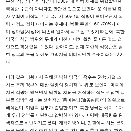
우선, 작금의 식량 사정이 1990년대 처럼 체제를 위협할만한
극심한 수준이 아니다고 판단한 것으로 보인다. 또 여름철 감
자 수확이 시작되고, 미국에서 50만t의 식량이 들어오면서 식
량 사정도 점차 나아지는 추세다. 북한 주민의 60~70%가 이
미 장마당(시장)에 의존해 알아서 먹고 살고 있기 때문에, 북한
당국의 책임 범위와 무게가 이전에 비해 훨씬 줄어든 것도 요
인으로 작용했을 수 있다. 한마디로, 현재 북한의 식량난은 남
한 당국의 도움 없이도 그럭저럭 버텨낼만한 수준이라는 것이
다.
이와 같은 상황에서 취해진 북한 당국의 옥수수 5만t 거절 조
치는 우리 정부에 대한 일종의 정치적 ‘시위’로 보인다. 미국의
지원 식량은 받으면서 남한의 지원을 거절하는 식으로 남한 정
부를 압박하겠다는 전형적인 ‘통미봉남(通美封南)’의 일환으로
해석된다. 이명박 정부가 출범한 이후, 북한 당국은 이미 수차
례 우리 정부를 비난하고 압박한 바 있다. 이명박 대통령을 원
색적으로 비난하기도 했다. 개혁개방이니, 인권이니 하는 문제
들을 들먹일 생각하지 말고, 좀 더 자세를 낮추고 북측에 협조