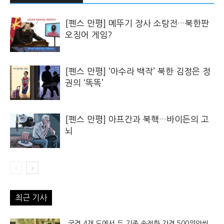
[펜스 만평] 메뚜기 장사 소탕전…북한판
오징어 게임?
[펜스 만평] ‘아수라 백작’ 북한 김정은 정
권의 ‘똑똑’
[펜스 만평] 아프간과 북핵…바이든의 고
뇌
최근 기사
국경 4개 도에서 두 기종 손전화 가격 500위안씩