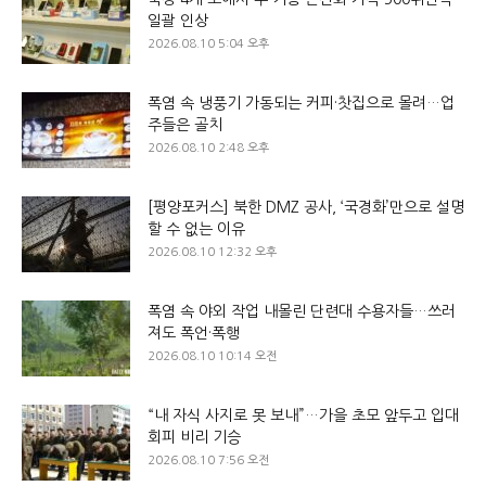
일괄 인상
2026.08.10 5:04 오후
폭염 속 냉풍기 가동되는 커피·찻집으로 몰려…업
주들은 골치
2026.08.10 2:48 오후
[평양포커스] 북한 DMZ 공사, ‘국경화’만으로 설명
할 수 없는 이유
2026.08.10 12:32 오후
폭염 속 야외 작업 내몰린 단련대 수용자들…쓰러
져도 폭언·폭행
2026.08.10 10:14 오전
“내 자식 사지로 못 보내”…가을 초모 앞두고 입대
회피 비리 기승
2026.08.10 7:56 오전