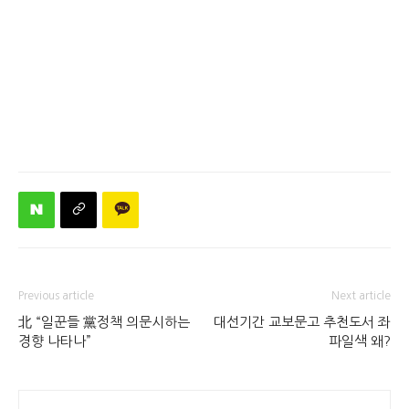
Previous article
Next article
北 “일꾼들 黨정책 의문시하는
대선기간 교보문고 추천도서 좌
경향 나타나”
파일색 왜?