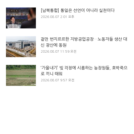
[남북통합] 통일은 선언이 아니라 실천이다
2026.08.07 2:01 오후
겉만 번지르르한 지방공업공장…노동자들 생산 대
신 광산에 동원
2026.08.07 11:59 오전
‘가을내기’ 빚 걱정에 시름하는 농장원들, 호박죽으
로 끼니 때워
2026.08.07 9:57 오전