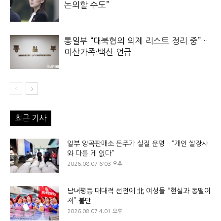
논의할 수도”
통일부 “대북협의 의제 리스트 정리 중”…
이산가족·백신 언급
최근 기사
일부 양곡판매소 돈주가 실질 운영…“개인 쌀장사
와 다를 게 없다”
2026.08.07 6:03 오후
남녀평등 대대적 선전에 北 여성들 “현실과 동떨어
져” 불만
2026.08.07 4:01 오후