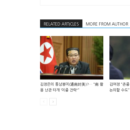
RELATED ARTICLES
MORE FROM AUTHOR
김정은의 통남봉미(通南封美)?… “南 활
김여정 “존중
용 난관 타개 ‘이중 전략'”
논의할 수도”