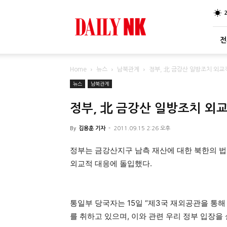
DailyNK
전
Home
뉴스
남북관계
정부, 北 금강산 일방조치 외교
뉴스
남북관계
정부, 北 금강산 일방조치 외
By
김용훈 기자
-
2011.09.15 2:26 오후
정부는 금강산지구 남측 재산에 대한 북한의 
외교적 대응에 돌입했다.
통일부 당국자는 15일 “제3국 재외공관을 통
를 취하고 있으며, 이와 관련 우리 정부 입장을