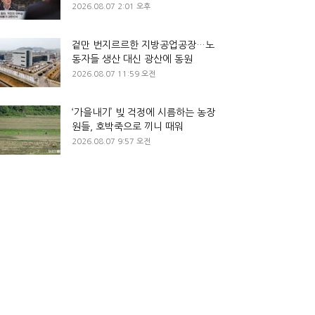
2026.08.07 2:01 오후
겉만 번지르르한 지방공업공장…노
동자들 생산 대신 광산에 동원
2026.08.07 11:59 오전
‘가을내기’ 빚 걱정에 시름하는 농장
원들, 호박죽으로 끼니 때워
2026.08.07 9:57 오전