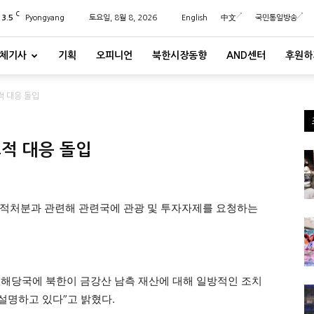
C
23.5
Pyongyang
토요일, 8월 8, 2026
English
中文
국민통일방송
체기사
기획
오피니언
북한시장동향
AND센터
후원하
적 대응 돌입
교적 대응 돌입
법적처분과 관련해 관련국에 관광 및 투자자제를 요청하는
해 해당국에 북한이 금강산 남측 재산에 대해 일방적인 조치
 설명하고 있다”고 밝혔다.