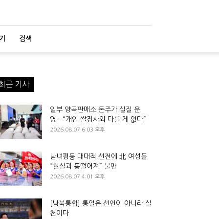
기
검색
최근 기사
일부 양곡판매소 돈주가 실질 운
영…“개인 쌀장사와 다를 게 없다”
2026.08.07 6:03 오후
남녀평등 대대적 선전에 北 여성들
“현실과 동떨어져” 불만
2026.08.07 4:01 오후
[남북통합] 통일은 선언이 아니라 실
천이다