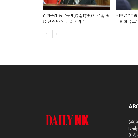
김정은의 통남봉미(通南封美)?… “南 활
김여정 “존중
용 난관 타개 ‘이중 전략'”
논의할 수도”
AB
(주)
Dai
(02)