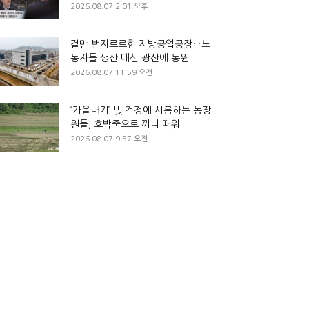
2026.08.07 2:01 오후
겉만 번지르르한 지방공업공장…노
동자들 생산 대신 광산에 동원
2026.08.07 11:59 오전
‘가을내기’ 빚 걱정에 시름하는 농장
원들, 호박죽으로 끼니 때워
2026.08.07 9:57 오전