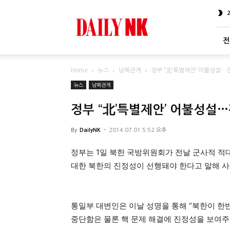
DailyNK
전
Home
뉴스
남북관계
정부 “北’특별제안’ 어불성설…
뉴스
남북관계
정부 “北’특별제안’ 어불성설
By
DailyNK
-
2014.07.01 5:52 오후
정부는 1일 북한 국방위원회가 전날 군사적 적
대한 북한의 진정성이 선행돼야 한다고 말해 사
통일부 대변인은 이날 성명을 통해 “북한이 
중단함은 물론 핵 문제 해결에 진정성을 보여주