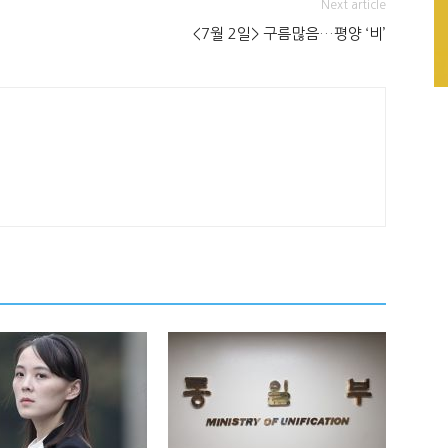
Next article
<7월 2일> 구름많음…평양 ‘비’