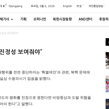
C
25.8
Pyongyang
토요일, 8월 8, 2026
English
中文
국민통일방송
체기사
기획
오피니언
북한시장동향
AND센터
후원하
진정성 보여줘야”
…진정성 보여줘야”
대행위를 전면 중단하자는 ‘특별제안’과 관련, 북핵 문제에
실상 수용의사가 없음을 밝혔다.
한반도의 평화를 진정으로 원한다면 비방중상과 도발 위협을
어야 한다”고 말했다.