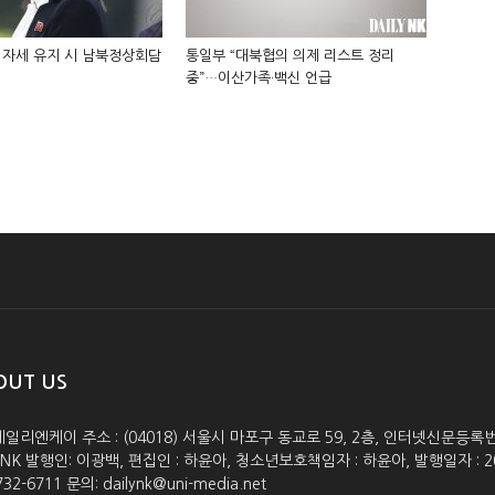
 자세 유지 시 남북정상회담
통일부 “대북협의 의제 리스트 정리
중”…이산가족·백신 언급
OUT US
데일리엔케이 주소 : (04018) 서울시 마포구 동교로 59, 2층, 인터넷신문등록번호 :
lyNK 발행인: 이광백, 편집인 : 하윤아, 청소년보호책임자 : 하윤아, 발행일자 : 2005.0
732-6711 문의: dailynk@uni-media.net