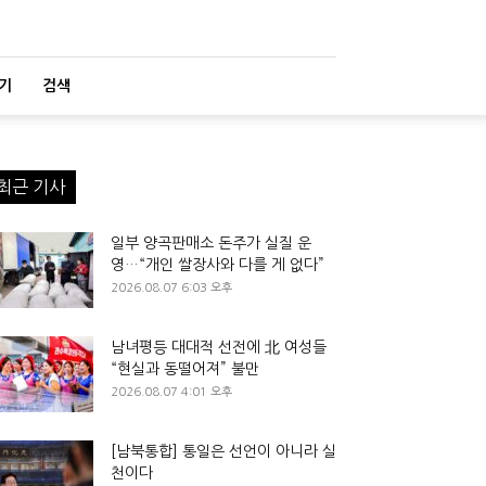
기
검색
최근 기사
일부 양곡판매소 돈주가 실질 운
영…“개인 쌀장사와 다를 게 없다”
2026.08.07 6:03 오후
남녀평등 대대적 선전에 北 여성들
“현실과 동떨어져” 불만
2026.08.07 4:01 오후
[남북통합] 통일은 선언이 아니라 실
천이다