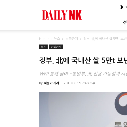
DailyNK
전
Home
뉴스
남북관계
정부, 北에 국내산 쌀 5만t 보
뉴스
남북관계
정부, 北에 국내산 쌀 5만t 보
WFP 통해 공여…통일부, 北 전용 가능성과 시
By
하윤아 기자
-
2019.06.19 7:48 오후