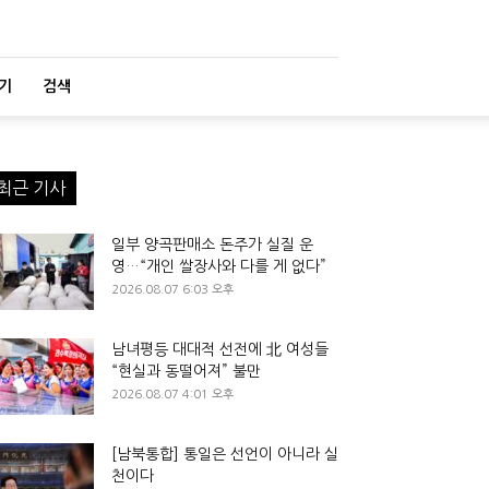
기
검색
최근 기사
일부 양곡판매소 돈주가 실질 운
영…“개인 쌀장사와 다를 게 없다”
2026.08.07 6:03 오후
남녀평등 대대적 선전에 北 여성들
“현실과 동떨어져” 불만
2026.08.07 4:01 오후
[남북통합] 통일은 선언이 아니라 실
천이다