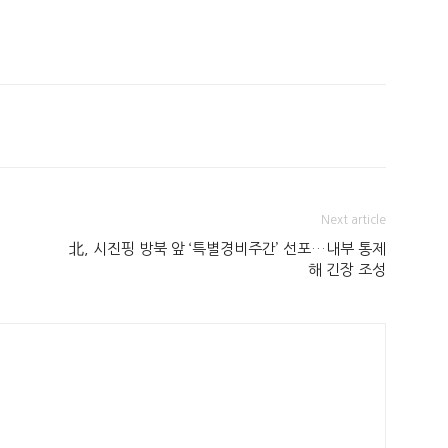
Next article
北, 시진핑 방북 앞 ‘특별경비주간’ 선포…내부 통제
해 긴장 조성