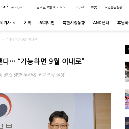
C
20.4
Pyongyang
일요일, 8월 9, 2026
English
中文
국민통일방송
체기사
기획
오피니언
북한시장동향
AND센터
후원하
낸다… “가능하면 9월 이내로”
낸다… “가능하면 9월 이내로”
장 쌀값 영향 우려에 조목조목 설명