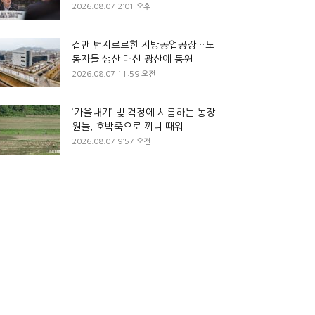
2026.08.07 2:01 오후
겉만 번지르르한 지방공업공장…노
동자들 생산 대신 광산에 동원
2026.08.07 11:59 오전
‘가을내기’ 빚 걱정에 시름하는 농장
원들, 호박죽으로 끼니 때워
2026.08.07 9:57 오전