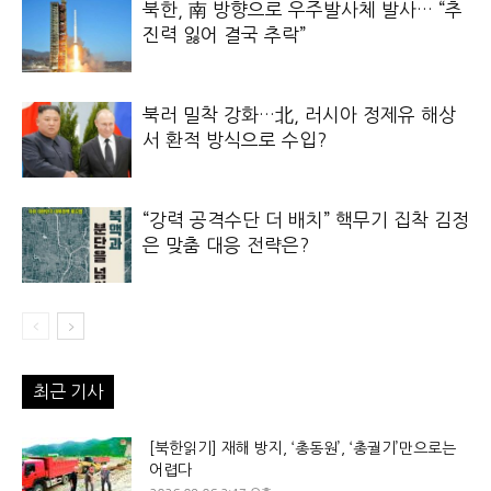
북한, 南 방향으로 우주발사체 발사… “추
진력 잃어 결국 추락”
북러 밀착 강화…北, 러시아 정제유 해상
서 환적 방식으로 수입?
“강력 공격수단 더 배치” 핵무기 집착 김정
은 맞춤 대응 전략은?
최근 기사
[북한읽기] 재해 방지, ‘총동원’, ‘총궐기’만으로는
어렵다