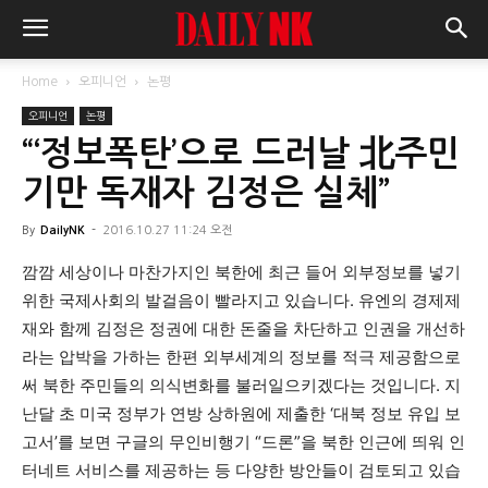
Home
오피니언
논평
오피니언
논평
“‘정보폭탄’으로 드러날 北주민
기만 독재자 김정은 실체”
By
DailyNK
-
2016.10.27 11:24 오전
깜깜 세상이나 마찬가지인 북한에 최근 들어 외부정보를 넣기
위한 국제사회의 발걸음이 빨라지고 있습니다. 유엔의 경제제
재와 함께 김정은 정권에 대한 돈줄을 차단하고 인권을 개선하
라는 압박을 가하는 한편 외부세계의 정보를 적극 제공함으로
써 북한 주민들의 의식변화를 불러일으키겠다는 것입니다. 지
난달 초 미국 정부가 연방 상하원에 제출한 ‘대북 정보 유입 보
고서’를 보면 구글의 무인비행기 “드론”을 북한 인근에 띄워 인
터네트 서비스를 제공하는 등 다양한 방안들이 검토되고 있습