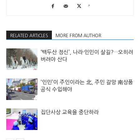
RELATED ARTICLES
MORE FROM AUTHOR
‘백두산 정신’, 나라·인민이 살길?…오히려
버려야 산다
‘인민’이 주인이라는 北, 주민 갈망 南상품
공식 수입해야
집단사상 교육을 중단하라