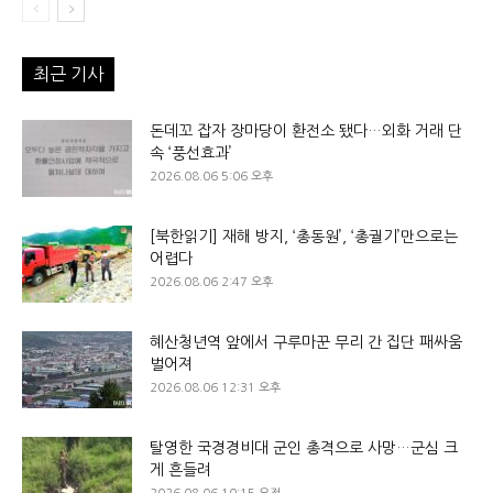
최근 기사
돈데꼬 잡자 장마당이 환전소 됐다…외화 거래 단
속 ‘풍선효과’
2026.08.06 5:06 오후
[북한읽기] 재해 방지, ‘총동원’, ‘총궐기’만으로는
어렵다
2026.08.06 2:47 오후
혜산청년역 앞에서 구루마꾼 무리 간 집단 패싸움
벌어져
2026.08.06 12:31 오후
탈영한 국경경비대 군인 총격으로 사망…군심 크
게 흔들려