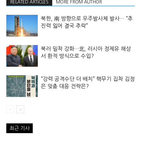
RELATED ARTICLES
MORE FROM AUTHOR
북한, 南 방향으로 우주발사체 발사… “추
진력 잃어 결국 추락”
북러 밀착 강화…北, 러시아 정제유 해상
서 환적 방식으로 수입?
“강력 공격수단 더 배치” 핵무기 집착 김정
은 맞춤 대응 전략은?
최근 기사