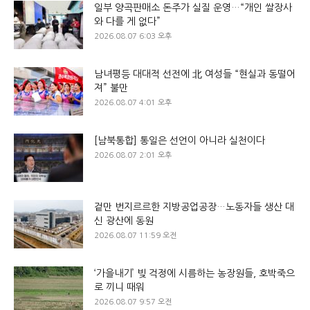
일부 양곡판매소 돈주가 실질 운영…“개인 쌀장사
와 다를 게 없다”
2026.08.07 6:03 오후
남녀평등 대대적 선전에 北 여성들 “현실과 동떨어
져” 불만
2026.08.07 4:01 오후
[남북통합] 통일은 선언이 아니라 실천이다
2026.08.07 2:01 오후
겉만 번지르르한 지방공업공장…노동자들 생산 대
신 광산에 동원
2026.08.07 11:59 오전
‘가을내기’ 빚 걱정에 시름하는 농장원들, 호박죽으
로 끼니 때워
2026.08.07 9:57 오전