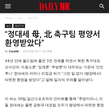
Home
뉴스
최신기사
뉴스
최신기사
“정대세 母, 北 축구팀 평양서
환영받았다”
By
DailyNK
-
2010.06.30 11:25 오전
44년 만에 월드컵에 출전 3전 전패를 하면서 북한 축구대표
선수단의 ‘수용소론’ ‘징계론’ ‘추방론’이 대두되는 가운데 ‘인민
루니’ 정대세의 어머니 리정금 씨가 “그런 일 없이 (평양에서)
따뜻한 환영을 받았다”고 말해 일각의 우려를 덜어냈다.
리 씨는 30일 일간스포츠와의 인터뷰를 통해 “추방이라니, 아
들 정대세는 물론 공화국 대표팀 모두가 평양에서 따뜻한 환영