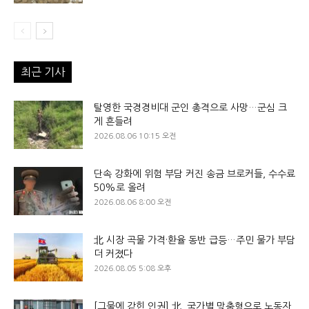
최근 기사
탈영한 국경경비대 군인 총격으로 사망…군심 크
게 흔들려
2026.08.06 10:15 오전
단속 강화에 위험 부담 커진 송금 브로커들, 수수료
50%로 올려
2026.08.06 8:00 오전
北 시장 곡물 가격·환율 동반 급등…주민 물가 부담
더 커졌다
2026.08.05 5:08 오후
[그물에 갇힌 인권] 北, 국가별 맞춤형으로 노동자