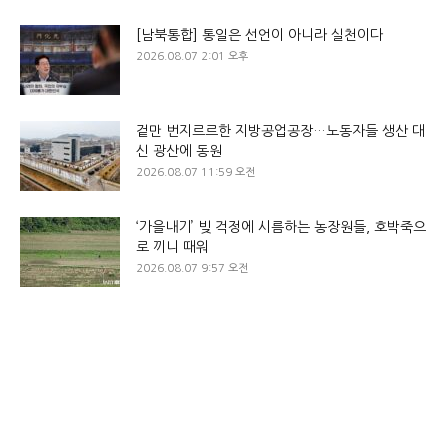
[남북통합] 통일은 선언이 아니라 실천이다
2026.08.07 2:01 오후
겉만 번지르르한 지방공업공장…노동자들 생산 대
신 광산에 동원
2026.08.07 11:59 오전
‘가을내기’ 빚 걱정에 시름하는 농장원들, 호박죽으
로 끼니 때워
2026.08.07 9:57 오전