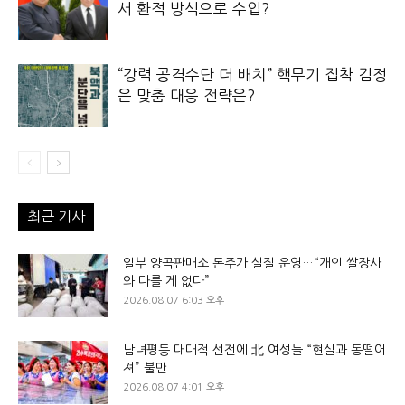
서 환적 방식으로 수입?
“강력 공격수단 더 배치” 핵무기 집착 김정
은 맞춤 대응 전략은?
최근 기사
일부 양곡판매소 돈주가 실질 운영…“개인 쌀장사
와 다를 게 없다”
2026.08.07 6:03 오후
남녀평등 대대적 선전에 北 여성들 “현실과 동떨어
져” 불만
2026.08.07 4:01 오후