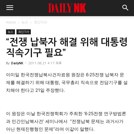
Home
뉴스
최신기사
뉴스
최신기사
“전쟁 납북자 해결 위해 대통령
직속기구 필요”
By
DailyNK
-
2011.06.21 4:17 오후
이미일 한국전쟁납북사건자료원 원장은 6·25전쟁 납북자 문
제를 해결하기 위해 대통령, 국무총리 직속으로 전담기구를 설
치해야 한다고 21일 주장했다.
이 원장은 이날 한국전쟁학회가 주최한 ‘6·25전쟁 연구방법론
과 민간인납북사건’ 세미나에서 “전쟁납북 문제는 과거사가
아닌 현재진행형인 문제”라며 이같이 말했다.