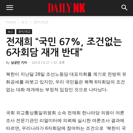
Home
뉴스
정치/외교
뉴스
정치/외교
전재희 “국민 67%, 조건없는
6자회담 재개 반대”
By
남궁민 기자
-
2010.10.21 1:41 오후
북한이 지난달 28일 조선노동당 대표자회를 계기로 전방위 유
화공세를 퍼붓고 있지만, 우리 국민들은 북핵 6자회담의 조건
없는 대화 재개에는 부정적 입장인 것으로 나타났다.
국회 외교통상통일위원회 소속 전재희 한나라당 의원이 여론
조사 전문기관인 리얼미터에 의뢰해 실시한 여론조사 결과에
따르면, 우리나라가 6자회담에 참여하는 조건으로 ‘북한이 국