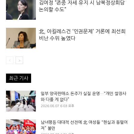
김여정 “존중 자세 유지 시 남북정상회담
논의할 수도”
北, 아킬레스건 ‘인권문제’ 거론에 최선희
비난 수위 높였다
최근 기사
일부 양곡판매소 돈주가 실질 운영…“개인 쌀장사
와 다를 게 없다”
2026.08.07 6:03 오후
남녀평등 대대적 선전에 北 여성들 “현실과 동떨어
져” 불만