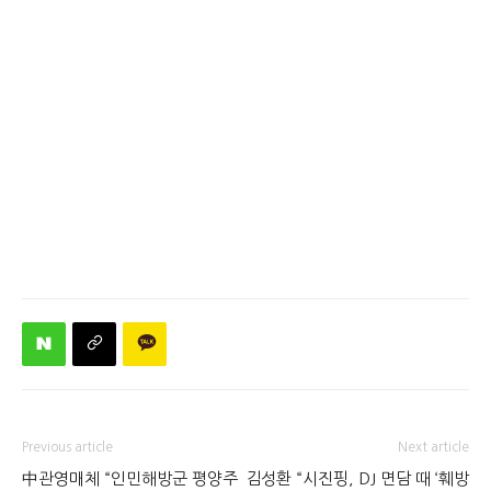
Previous article
Next article
中관영매체 “인민해방군 평양주
김성환 “시진핑, DJ 면담 때 ‘훼방