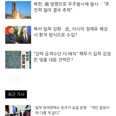
북한, 南 방향으로 우주발사체 발사… “추
진력 잃어 결국 추락”
북러 밀착 강화…北, 러시아 정제유 해상
서 환적 방식으로 수입?
“강력 공격수단 더 배치” 핵무기 집착 김정
은 맞춤 대응 전략은?
최근 기사
일부 양곡판매소 돈주가 실질 운영…“개인 쌀장사
와 다를 게 없다”