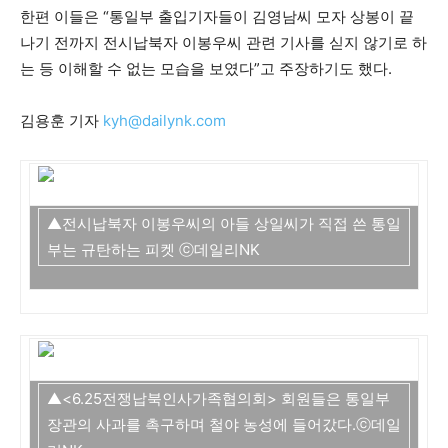
한편 이들은 “통일부 출입기자들이 김영남씨 모자 상봉이 끝
나기 전까지 전시납북자 이봉우씨 관련 기사를 싣지 않기로 하
는 등 이해할 수 없는 모습을 보였다”고 주장하기도 했다.
김용훈 기자
kyh@dailynk.com
▲전시납북자 이봉우씨의 아들 상일씨가 직접 쓴 통일
부는 규탄하는 피켓 ⓒ데일리NK
▲<6.25전쟁납북인사가족협의회> 회원들은 통일부
장관의 사과를 촉구하며 철야 농성에 들어갔다.ⓒ데일