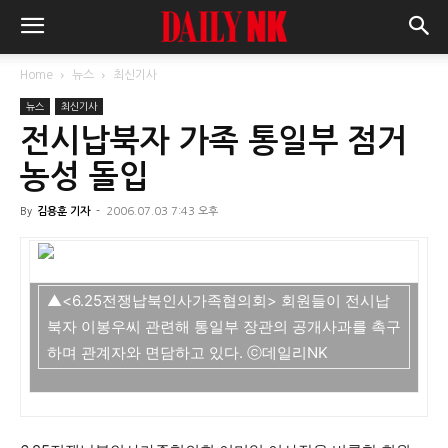
Home
뉴스
최신기사
뉴스
최신기사
전시납북자 가족 통일부 점거
농성 돌입
By
김용훈 기자
-
2006.07.03 7:43 오후
▲<6.25전쟁납북인사가족협의회> 회원들이 전시납
북자 이봉우씨 관련해 통일부 장관의 공개사과를 촉구
하며 관계자와 면담하고 있다. ⓒ데일리NK