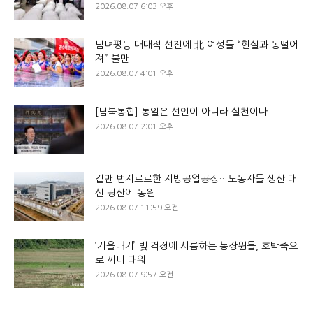
2026.08.07 6:03 오후
남녀평등 대대적 선전에 北 여성들 “현실과 동떨어
져” 불만
2026.08.07 4:01 오후
[남북통합] 통일은 선언이 아니라 실천이다
2026.08.07 2:01 오후
겉만 번지르르한 지방공업공장…노동자들 생산 대
신 광산에 동원
2026.08.07 11:59 오전
‘가을내기’ 빚 걱정에 시름하는 농장원들, 호박죽으
로 끼니 때워
2026.08.07 9:57 오전