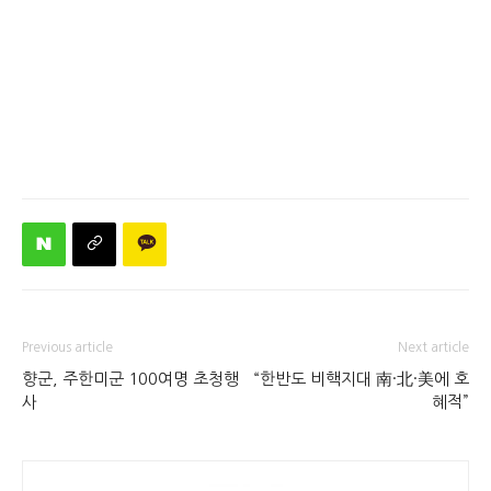
Previous article
Next article
향군, 주한미군 100여명 초청행
“한반도 비핵지대 南·北·美에 호
사
혜적”