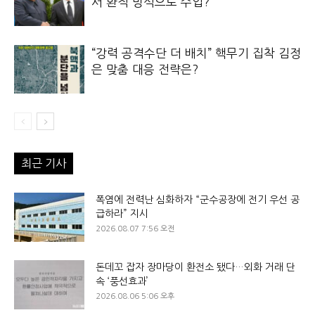
서 환적 방식으로 수입?
“강력 공격수단 더 배치” 핵무기 집착 김정
은 맞춤 대응 전략은?
최근 기사
폭염에 전력난 심화하자 “군수공장에 전기 우선 공
급하라” 지시
2026.08.07 7:56 오전
돈데꼬 잡자 장마당이 환전소 됐다…외화 거래 단
속 ‘풍선효과’
2026.08.06 5:06 오후