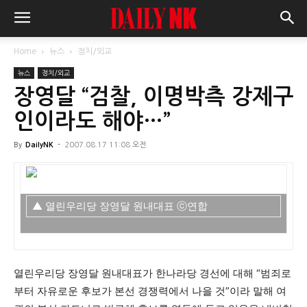
Home
뉴스
정치/외교
뉴스
정치/외교
장영달 “검찰, 이명박측 강제구
인이라도 해야…”
By
DailyNK
-
2007.08.17 11:08 오전
▲ 열린우리당 장영달 원내대표 ⓒ연합
열린우리당 장영달 원내대표가 한나라당 경선에 대해 “범죄로
부터 자유로운 후보가 본선 경쟁력에서 나을 것”이라 말해 여