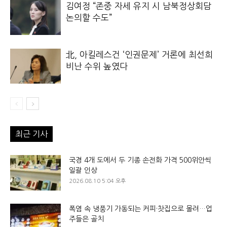
김여정 “존중 자세 유지 시 남북정상회담
논의할 수도”
北, 아킬레스건 ‘인권문제’ 거론에 최선희
비난 수위 높였다
최근 기사
국경 4개 도에서 두 기종 손전화 가격 500위안씩
일괄 인상
2026.08.10 5:04 오후
폭염 속 냉풍기 가동되는 커피·찻집으로 몰려…업
주들은 골치