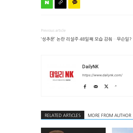
Previous article
‘성추문’ 논란 리설주 48일째 모습 감춰…무슨일?
DailyNK
https://www.dailynk.com/
RELATED ARTICLES
MORE FROM AUTHOR