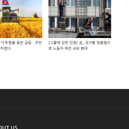
 가격·환율 동반 급등…주민
[그물에 갇힌 인권] 北, 국가별 맞춤형으
 커졌다
로 노동자 파견 규모 확대
OUT US