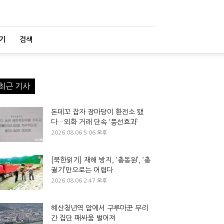
기
검색
최근 기사
돈데꼬 잡자 장마당이 환전소 됐
다…외화 거래 단속 ‘풍선효과’
2026.08.06 5:06 오후
[북한읽기] 재해 방지, ‘총동원’, ‘총
궐기’만으로는 어렵다
2026.08.06 2:47 오후
혜산청년역 앞에서 구루마꾼 무리
간 집단 패싸움 벌어져