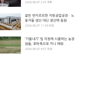
2026.08.07 2:01 오후
겉만 번지르르한 지방공업공장…노
동자들 생산 대신 광산에 동원
2026.08.07 11:59 오전
‘가을내기’ 빚 걱정에 시름하는 농장
원들, 호박죽으로 끼니 때워
2026.08.07 9:57 오전