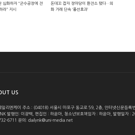
 심화하자 “군수공장에 전
돈데꼬 잡자 장마당이 환전소 됐다…외
하라” 지시
화 거래 단속 ‘풍선효과’
OUT US
데일리엔케이 주소 : (04018) 서울시 마포구 동교로 59, 2층, 인터넷신문등록번호 :
lyNK 발행인: 이광백, 편집인 : 하윤아, 청소년보호책임자 : 하윤아, 발행일자 : 2005.0
732-6711 문의: dailynk@uni-media.net