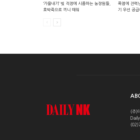
‘가을내기’ 빚 걱정에 시름하는 농장원들,
폭염에 전력난
호박죽으로 끼니 때워
기 우선 공급
AB
(주)
Dai
(02)