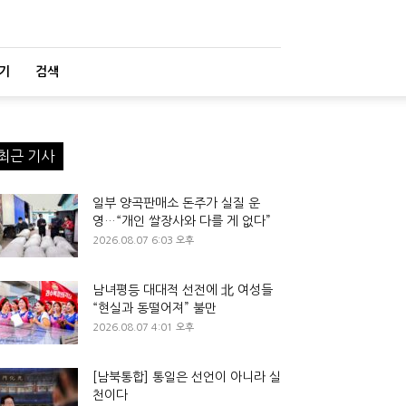
기
검색
최근 기사
일부 양곡판매소 돈주가 실질 운
영…“개인 쌀장사와 다를 게 없다”
2026.08.07 6:03 오후
남녀평등 대대적 선전에 北 여성들
“현실과 동떨어져” 불만
2026.08.07 4:01 오후
[남북통합] 통일은 선언이 아니라 실
천이다