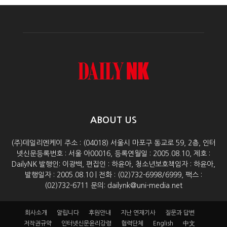
ABOUT US
(주)데일리엔케이 주소 : (04018) 서울시 마포구 동교로 59, 2층, 인터
넷신문등록번호 : 서울 아00016, 등록연월일 : 2005.08.10, 제호 :
DailyNK 발행인: 이광백, 편집인 : 하윤아, 청소년보호책임자 : 하윤아,
발행일자 : 2005.08.10 | 전화 : (02)732-6998/6999, 팩스 :
(02)732-6711 문의: dailynk@uni-media.net
회사소개
알립니다
후원안내
지난 연재기사
질문과 답변
저작권규약
인터넷신문윤리강령
협력단체
English
中文