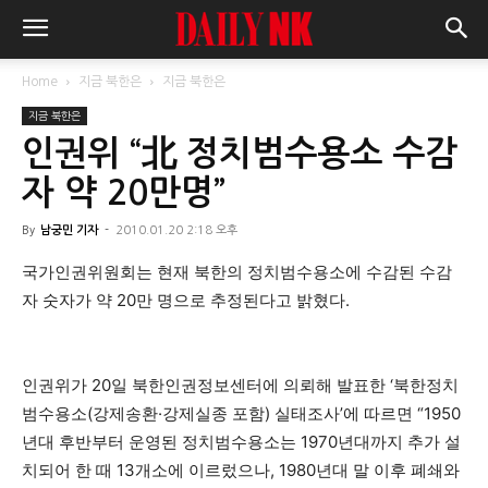
Home
지금 북한은
지금 북한은
지금 북한은
인권위 “北 정치범수용소 수감
자 약 20만명”
By
남궁민 기자
-
2010.01.20 2:18 오후
국가인권위원회는 현재 북한의 정치범수용소에 수감된 수감
자 숫자가 약 20만 명으로 추정된다고 밝혔다.
인권위가 20일 북한인권정보센터에 의뢰해 발표한 ‘북한정치
범수용소(강제송환·강제실종 포함) 실태조사’에 따르면 “1950
년대 후반부터 운영된 정치범수용소는 1970년대까지 추가 설
치되어 한 때 13개소에 이르렀으나, 1980년대 말 이후 폐쇄와