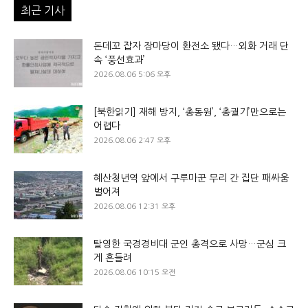
최근 기사
돈데꼬 잡자 장마당이 환전소 됐다…외화 거래 단
속 ‘풍선효과’
2026.08.06 5:06 오후
[북한읽기] 재해 방지, ‘총동원’, ‘총궐기’만으로는
어렵다
2026.08.06 2:47 오후
혜산청년역 앞에서 구루마꾼 무리 간 집단 패싸움
벌어져
2026.08.06 12:31 오후
탈영한 국경경비대 군인 총격으로 사망…군심 크
게 흔들려
2026.08.06 10:15 오전