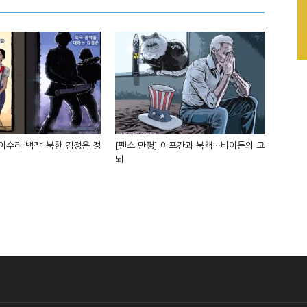
‘아수라 백작’ 북한 김정은 정
[펜스 만평] 아프간과 북핵…바이든의 고
뇌