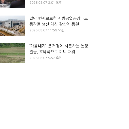
2026.08.07 2:01 오후
겉만 번지르르한 지방공업공장…노
동자들 생산 대신 광산에 동원
2026.08.07 11:59 오전
‘가을내기’ 빚 걱정에 시름하는 농장
원들, 호박죽으로 끼니 때워
2026.08.07 9:57 오전