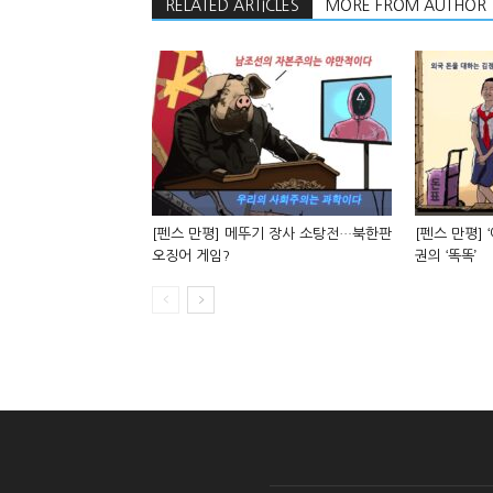
RELATED ARTICLES
MORE FROM AUTHOR
[펜스 만평] 메뚜기 장사 소탕전…북한판
[펜스 만평] 
오징어 게임?
권의 ‘똑똑’