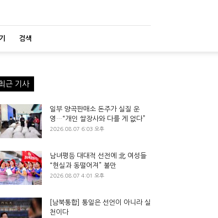
기
검색
최근 기사
일부 양곡판매소 돈주가 실질 운
영…“개인 쌀장사와 다를 게 없다”
2026.08.07 6:03 오후
남녀평등 대대적 선전에 北 여성들
“현실과 동떨어져” 불만
2026.08.07 4:01 오후
[남북통합] 통일은 선언이 아니라 실
천이다