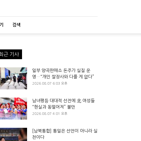
기
검색
최근 기사
일부 양곡판매소 돈주가 실질 운
영…“개인 쌀장사와 다를 게 없다”
2026.08.07 6:03 오후
남녀평등 대대적 선전에 北 여성들
“현실과 동떨어져” 불만
2026.08.07 4:01 오후
[남북통합] 통일은 선언이 아니라 실
천이다