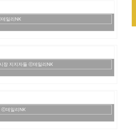
ⓒ데일리NK
 시장 지지자들 ⓒ데일리NK
씨 ⓒ데일리NK