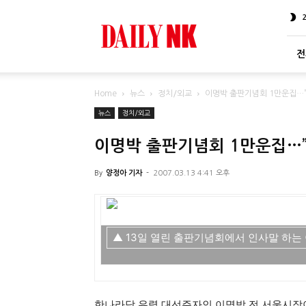
DailyNK
전
Home
뉴스
정치/외교
이명박 출판기념회 1만운집…
뉴스
정치/외교
이명박 출판기념회 1만운집…
By
양정아 기자
-
2007.03.13 4:41 오후
▲ 13일 열린 출판기념회에서 인사말 하는 
한나라당 유력 대선주자인 이명박 전 서울시장이 