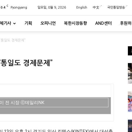
C
20.4
Pyongyang
일요일, 8월 9, 2026
English
中文
국민통일방송
체기사
기획
오피니언
북한시장동향
AND센터
후원하
”통일도 경제문제”
”통일도 경제문제”
이 전 시장 ⓒ데일리NK
13일 오후 2시 경기도 일산 킨텍스(KINTEX)에서 대선출