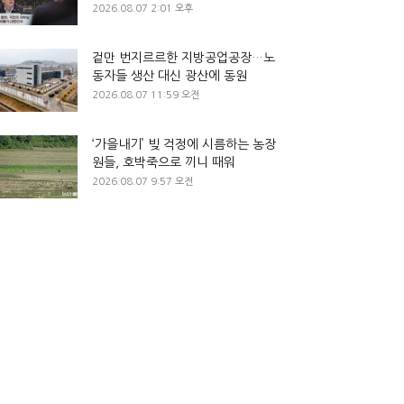
2026.08.07 2:01 오후
겉만 번지르르한 지방공업공장…노
동자들 생산 대신 광산에 동원
2026.08.07 11:59 오전
‘가을내기’ 빚 걱정에 시름하는 농장
원들, 호박죽으로 끼니 때워
2026.08.07 9:57 오전