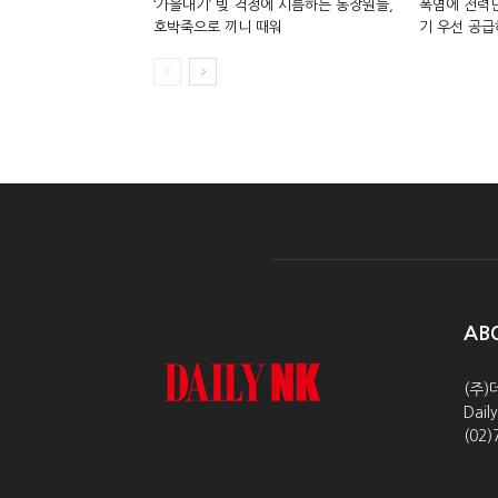
‘가을내기’ 빚 걱정에 시름하는 농장원들,
폭염에 전력난
호박죽으로 끼니 때워
기 우선 공급
AB
(주)
Dai
(02)