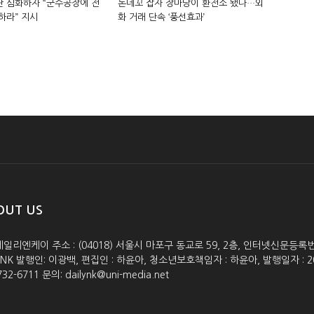
 심화하자 “군수공장에 전
돈데꼬 잡자 장마당이 환전소 됐다…외
하라” 지시
화 거래 단속 ‘풍선효과’
OUT US
데일리엔케이 주소 : (04018) 서울시 마포구 동교로 59, 2층, 인터넷신문등록번호 :
lyNK 발행인: 이광백, 편집인 : 하윤아, 청소년보호책임자 : 하윤아, 발행일자 : 2005.0
732-6711 문의: dailynk@uni-media.net