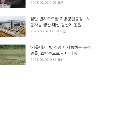
2026.08.07 2:01 오후
겉만 번지르르한 지방공업공장…노
동자들 생산 대신 광산에 동원
2026.08.07 11:59 오전
‘가을내기’ 빚 걱정에 시름하는 농장
원들, 호박죽으로 끼니 때워
2026.08.07 9:57 오전