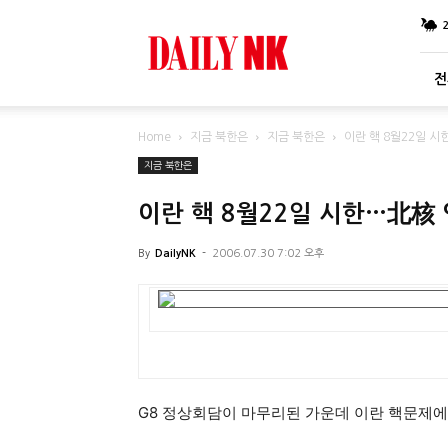
DailyNK
전
Home
지금 북한은
지금 북한은
이란 핵 8월22일 시
지금 북한은
이란 핵 8월22일 시한…北核 연
By
DailyNK
-
2006.07.30 7:02 오후
G8 정상회담이 마무리된 가운데 이란 핵문제에