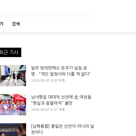
기
검색
최근 기사
일부 양곡판매소 돈주가 실질 운
영…“개인 쌀장사와 다를 게 없다”
2026.08.07 6:03 오후
남녀평등 대대적 선전에 北 여성들
“현실과 동떨어져” 불만
2026.08.07 4:01 오후
[남북통합] 통일은 선언이 아니라 실
천이다