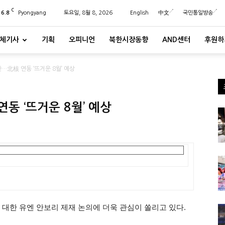
C
26.8
Pyongyang
토요일, 8월 8, 2026
English
中文
국민통일방송
체기사
기획
오피니언
북한시장동향
AND센터
후원하
한…北核 연동 ‘뜨거운 8월’ 예상
동 ‘뜨거운 8월’ 예상
 대한 유엔 안보리 제재 논의에 더욱 관심이 쏠리고 있다.