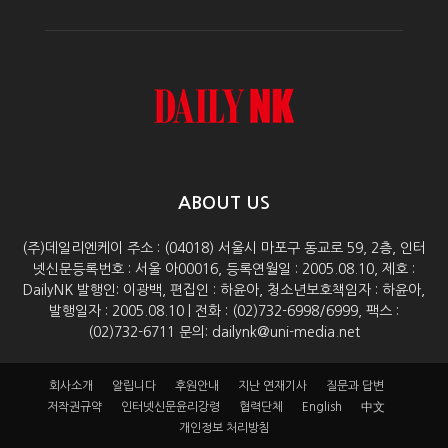
ABOUT US
(주)데일리엔케이 주소 : (04018) 서울시 마포구 동교로 59, 2층, 인터
넷신문등록번호 : 서울 아00016, 등록연월일 : 2005.08.10, 제호 :
DailyNK 발행인: 이광백, 편집인 : 하윤아, 청소년보호책임자 : 하윤아,
발행일자 : 2005.08.10 | 전화 : (02)732-6998/6999, 팩스 :
(02)732-6711 문의: dailynk@uni-media.net
회사소개
알립니다
후원안내
지난 연재기사
질문과 답변
저작권규약
인터넷신문윤리강령
협력단체
English
中文
개인정보 처리방침