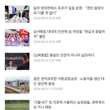
일부 양곡판매소 돈주가 실질 운영…“개인 쌀장사
와 다를 게 없다”
2026.08.07 6:03 오후
남녀평등 대대적 선전에 北 여성들 “현실과 동떨어
져” 불만
2026.08.07 4:01 오후
[남북통합] 통일은 선언이 아니라 실천이다
2026.08.07 2:01 오후
겉만 번지르르한 지방공업공장…노동자들 생산 대
신 광산에 동원
2026.08.07 11:59 오전
‘가을내기’ 빚 걱정에 시름하는 농장원들, 호박죽으
로 끼니 때워