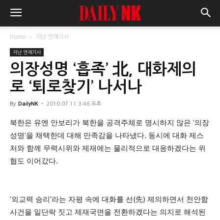
Home
지난 연재기사
지난 연재기사
의장성명 ‘흡족’ 北, 대화제의
로 ‘퇴로찾기’ 나서나
By
DailyNK
-
2010.07.11 3:46 오후
북한은 유엔 안보리가 북한을 공격주체로 명시하지 않은 ‘의장
성명’을 채택한데 대해 만족감을 나타냈다. 동시에 대화 제스
처와 함께 무력시위와 제재에는 물리적으로 대응하겠다는 위
협도 이어갔다.
‘외교력 승리’라는 자평 속에 대화를 선(先) 제의하면서 천안함
사건을 일단락 짓고 제재국면을 전환하겠다는 의지로 해석된