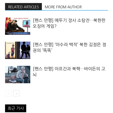
RELATED ARTICLES
MORE FROM AUTHOR
[펜스 만평] 메뚜기 장사 소탕전…북한판
오징어 게임?
[펜스 만평] ‘아수라 백작’ 북한 김정은 정
권의 ‘똑똑’
[펜스 만평] 아프간과 북핵…바이든의 고
뇌
최근 기사