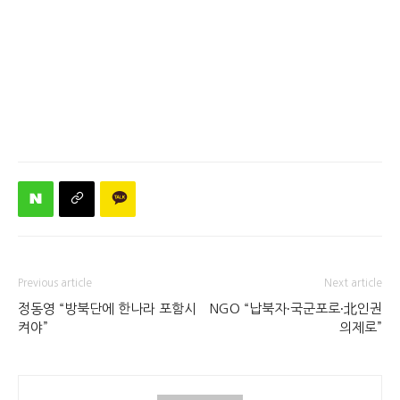
Previous article
Next article
정동영 “방북단에 한나라 포함시
NGO “납북자∙국군포로∙北인권
켜야”
의제로”