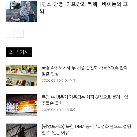
[펜스 만평] 아프간과 북핵…바이든의 고
뇌
최근 기사
국경 4개 도에서 두 기종 손전화 가격 500위안씩
일괄 인상
2026.08.10 5:04 오후
폭염 속 냉풍기 가동되는 커피·찻집으로 몰려…업
주들은 골치
2026.08.10 2:48 오후
[평양포커스] 북한 DMZ 공사, ‘국경화’만으로 설명
할 수 없는 이유