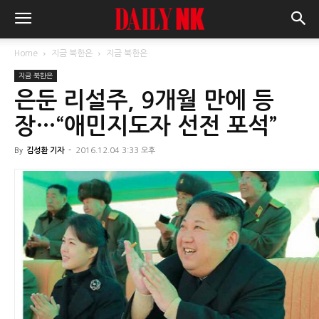
Home
지금 북한은
지금 북한은
지금 북한은
은둔 리설주, 9개월 만에 등
장…“애민지도자 선전 포석”
By
김성환 기자
-
2016.12.04 3:33 오후