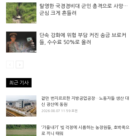
탈영한 국경경비대 군인 총격으로 사망…
군심 크게 흔들려
단속 강화에 위험 부담 커진 송금 브로커
들, 수수료 50%로 올려
최근 기사
겉만 번지르르한 지방공업공장…노동자들 생산 대
신 광산에 동원
2026.08.07 11:59 오전
‘가을내기’ 빚 걱정에 시름하는 농장원들, 호박죽으
로 끼니 때워