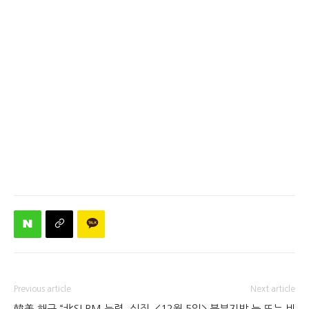
Previous article
Next article
韓美 해군 “北SLBM 능력, 실질
<12월 5일> 북부지방 눈 또는 비