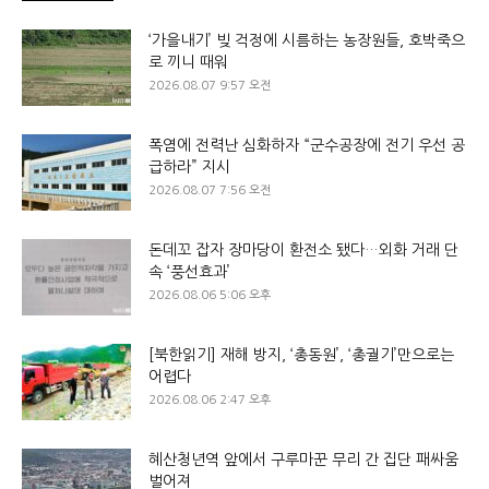
‘가을내기’ 빚 걱정에 시름하는 농장원들, 호박죽으
로 끼니 때워
2026.08.07 9:57 오전
폭염에 전력난 심화하자 “군수공장에 전기 우선 공
급하라” 지시
2026.08.07 7:56 오전
돈데꼬 잡자 장마당이 환전소 됐다…외화 거래 단
속 ‘풍선효과’
2026.08.06 5:06 오후
[북한읽기] 재해 방지, ‘총동원’, ‘총궐기’만으로는
어렵다
2026.08.06 2:47 오후
혜산청년역 앞에서 구루마꾼 무리 간 집단 패싸움
벌어져