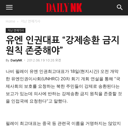
Home
지난 연재기사
지난 연재기사
유엔 인권대표 “강제송환 금지
원칙 존중해야”
By
DailyNK
-
2012.06.19 10:28 오전
나비 필레이 유엔 인권최고대표가 18일(현지시간) 오전 개막
한 유엔인권이사회(UNHRC) 20차 회기 개회 연설을 통해 “국
제사회의 보호를 요청하는 북한 주민들이 강제로 송환된다는
보고가 있는데 의사에 반하는 강제송환 금지 원칙을 존중할 것
을 인접국에 요청한다”고 말했다.
필레이 최고대표는 중국 등 관련국 이름을 거명하지는 않았지