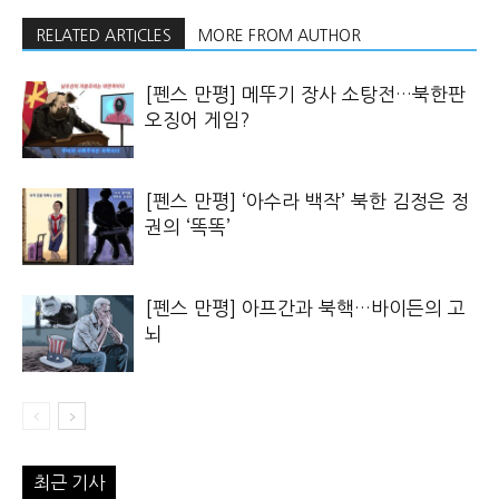
RELATED ARTICLES
MORE FROM AUTHOR
[펜스 만평] 메뚜기 장사 소탕전…북한판
오징어 게임?
[펜스 만평] ‘아수라 백작’ 북한 김정은 정
권의 ‘똑똑’
[펜스 만평] 아프간과 북핵…바이든의 고
뇌
최근 기사