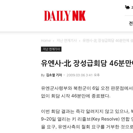
DailyNK
전
Home
지난 연재기사
유엔사-北 장성급회담 46분만에 성
지난 연재기사
유엔사-北 장성급회담 46분만
By
김소열 기자
-
2009.03.06 3:41 오후
유엔군사령부와 북한군이 6일 오전 판문점에서
없이 회담 시작 46분만에 종료됐다.
이번 회담 결과는 즉각 알려지지 않고 있으나, 
9~20일 열리는 키 리졸브(Key Resolve
을 요구, 유엔사측의 철회 요구를 거부한 것으로