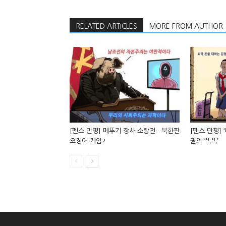
RELATED ARTICLES
MORE FROM AUTHOR
[펜스 만평] 메뚜기 장사 소탕전…북한판
[펜스 만평] 
오징어 게임?
권의 ‘똑똑’