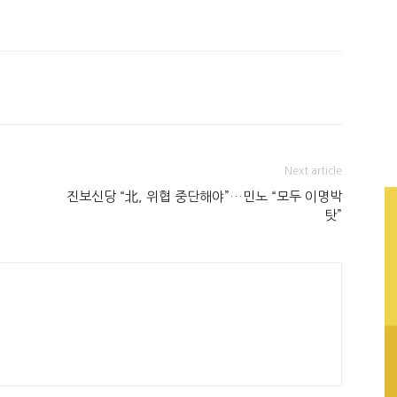
Next article
진보신당 “北, 위협 중단해야”…민노 “모두 이명박
탓”