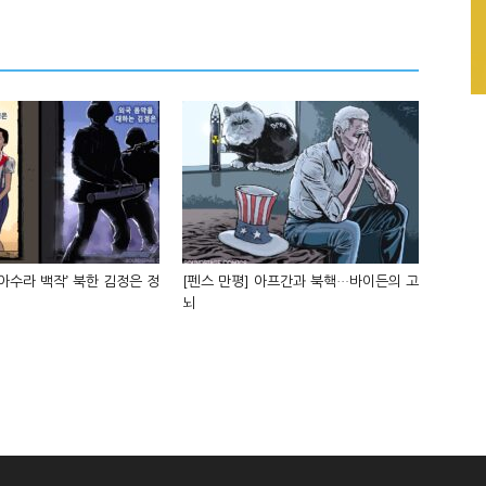
‘아수라 백작’ 북한 김정은 정
[펜스 만평] 아프간과 북핵…바이든의 고
뇌