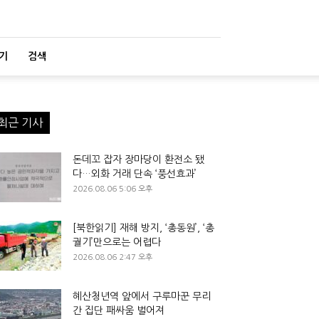
기
검색
최근 기사
돈데꼬 잡자 장마당이 환전소 됐
다…외화 거래 단속 ‘풍선효과’
2026.08.06 5:06 오후
[북한읽기] 재해 방지, ‘총동원’, ‘총
궐기’만으로는 어렵다
2026.08.06 2:47 오후
혜산청년역 앞에서 구루마꾼 무리
간 집단 패싸움 벌어져