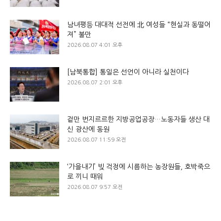
남녀평등 대대적 선전에 北 여성들 “현실과 동떨어
져” 불만
2026.08.07 4:01 오후
[남북통합] 통일은 선언이 아니라 실천이다
2026.08.07 2:01 오후
겉만 번지르르한 지방공업공장…노동자들 생산 대
신 광산에 동원
2026.08.07 11:59 오전
‘가을내기’ 빚 걱정에 시름하는 농장원들, 호박죽으
로 끼니 때워
2026.08.07 9:57 오전