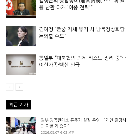
김정은의 통남봉미(通南封美)?… “南 활
용 난관 타개 ‘이중 전략'”
김여정 “존중 자세 유지 시 남북정상회담
논의할 수도”
통일부 “대북협의 의제 리스트 정리 중”…
이산가족·백신 언급
최근 기사
일부 양곡판매소 돈주가 실질 운영…“개인 쌀장사
와 다를 게 없다”
2026.08.07 6:03 오후