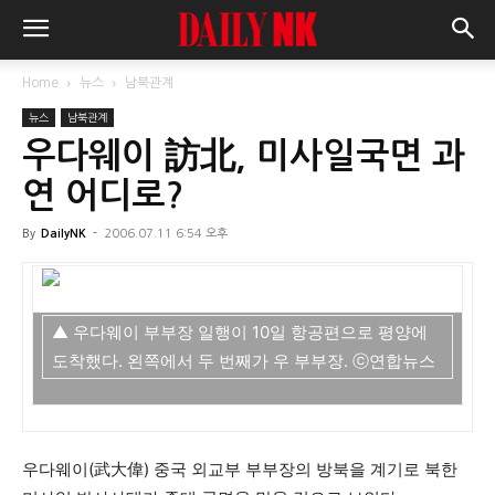
Home
뉴스
남북관계
뉴스
남북관계
우다웨이 訪北, 미사일국면 과
연 어디로?
By
DailyNK
-
2006.07.11 6:54 오후
▲ 우다웨이 부부장 일행이 10일 항공편으로 평양에
도착했다. 왼쪽에서 두 번째가 우 부부장. ⓒ연합뉴스
우다웨이(武大偉) 중국 외교부 부부장의 방북을 계기로 북한