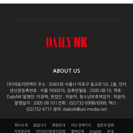
ABOUT US
(주)데일리엔케이 주소 : (04018) 서울시 마포구 동교로 59, 2층, 인터
넷신문등록번호 : 서울 아00016, 등록연월일 : 2005.08.10, 제호 :
DailyNK 발행인: 이광백, 편집인 : 하윤아, 청소년보호책임자 : 하윤아,
발행일자 : 2005.08.10 | 전화 : (02)732-6998/6999, 팩스 :
(02)732-6711 문의: dailynk@uni-media.net
회사소개
알립니다
후원안내
지난 연재기사
질문과 답변
저작권규약
인터넷신문윤리강령
협력단체
English
中文