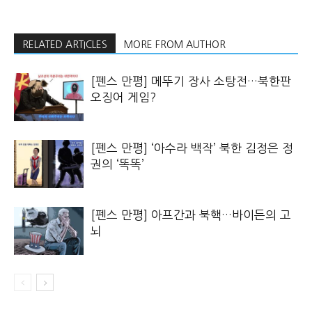
RELATED ARTICLES
MORE FROM AUTHOR
[펜스 만평] 메뚜기 장사 소탕전…북한판
오징어 게임?
[펜스 만평] ‘아수라 백작’ 북한 김정은 정
권의 ‘똑똑’
[펜스 만평] 아프간과 북핵…바이든의 고
뇌