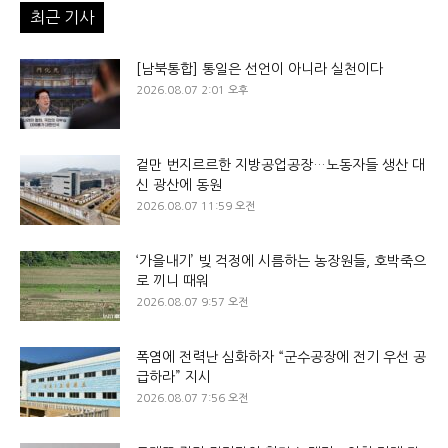
최근 기사
[남북통합] 통일은 선언이 아니라 실천이다
2026.08.07 2:01 오후
겉만 번지르르한 지방공업공장…노동자들 생산 대
신 광산에 동원
2026.08.07 11:59 오전
‘가을내기’ 빚 걱정에 시름하는 농장원들, 호박죽으
로 끼니 때워
2026.08.07 9:57 오전
폭염에 전력난 심화하자 “군수공장에 전기 우선 공
급하라” 지시
2026.08.07 7:56 오전