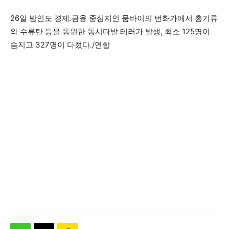
26일 밤인도 경제.금융 중심지인 뭄바이의 번화가에서 총기류
와 수류탄 등을 동원한 동시다발 테러가 발생, 최소 125명이
숨지고 327명이 다쳤다./연합